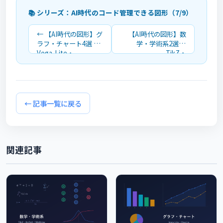
📚 シリーズ：AI時代のコード管理できる図形（7/9）
← 【AI時代の図形】グ
【AI時代の図形】数
ラフ・チャート4選 —
学・学術系2選 —
Vega-Lite・
TikZ・
Chart.js・Recharts・
KaTeX/MathJax徹底
Observable Plot徹底
比較 →
比較
← 記事一覧に戻る
関連記事