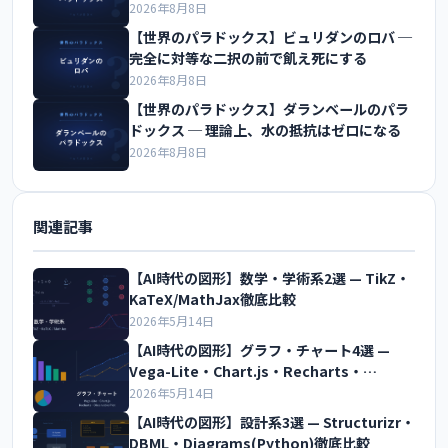
2026年8月8日
【世界のパラドックス】ビュリダンのロバ ─
完全に対等な二択の前で飢え死にする
2026年8月8日
【世界のパラドックス】ダランベールのパラ
ドックス ─ 理論上、水の抵抗はゼロになる
2026年8月8日
関連記事
【AI時代の図形】数学・学術系2選 — TikZ・
KaTeX/MathJax徹底比較
2026年5月14日
【AI時代の図形】グラフ・チャート4選 —
Vega-Lite・Chart.js・Recharts・
Observable Plot徹底比較
2026年5月14日
【AI時代の図形】設計系3選 — Structurizr・
DBML・Diagrams(Python)徹底比較