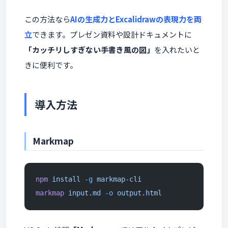
この方法なら
AIの生成力とExcalidrawの表現力を両
立
できます。プレゼン資料や設計ドキュメントに
「カッチリしすぎない手書き風の図」
を入れたいと
きに便利です。
導入方法
Markmap
npm
 install
 -g
 markmap-cli
markmap
 input.md
 -o
 output.html