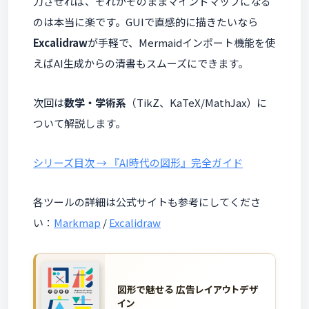
力させれば、それがそのままマインドマップになる
のは本当に楽です。GUIで直感的に描きたいなら
Excalidraw
が手軽で、Mermaidインポート機能を使
えばAI生成からの清書もスムーズにできます。
次回は
数学・学術系
（TikZ、KaTeX/MathJax）に
ついて解説します。
シリーズ目次 → 『AI時代の図形』完全ガイド
各ツールの詳細は公式サイトも参考にしてくださ
い：
Markmap
/
Excalidraw
図形で魅せる 広告レイアウトデザ
イン