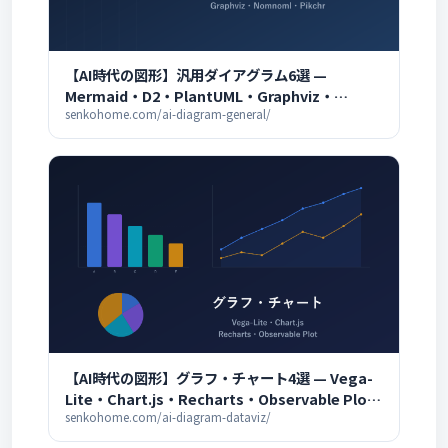
【AI時代の図形】汎用ダイアグラム6選 —
Mermaid・D2・PlantUML・Graphviz・
Nomnoml・Pikchr徹底比較
senkohome.com/ai-diagram-general/
【AI時代の図形】グラフ・チャート4選 — Vega-
Lite・Chart.js・Recharts・Observable Plot
徹底比較
senkohome.com/ai-diagram-dataviz/