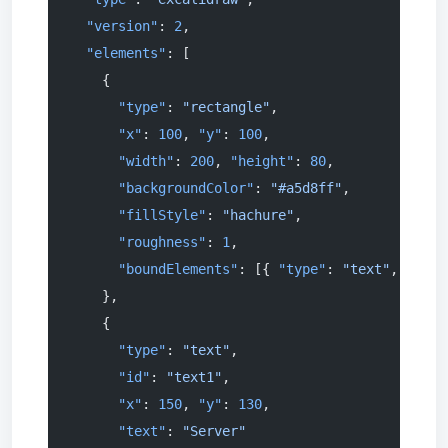
  "version"
: 
2
,
  "elements"
: [
    {
      "type"
: 
"rectangle"
,
      "x"
: 
100
, 
"y"
: 
100
,
      "width"
: 
200
, 
"height"
: 
80
,
      "backgroundColor"
: 
"#a5d8ff"
,
      "fillStyle"
: 
"hachure"
,
      "roughness"
: 
1
,
      "boundElements"
: [{ 
"type"
: 
"text"
, 
"id"
:
    },
    {
      "type"
: 
"text"
,
      "id"
: 
"text1"
,
      "x"
: 
150
, 
"y"
: 
130
,
      "text"
: 
"Server"