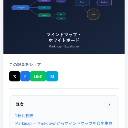
この記事をシェア
𝕏
f
LINE
B!
目次
▲
2種比較表
Markmap — Markdownからマインドマップを自動生成