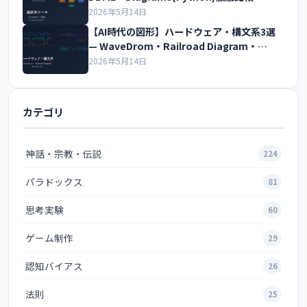
2026年5月14日
【AI時代の図形】ハードウェア・構文系3選
— WaveDrom・Railroad Diagram・
Bytefield徹底比較
2026年5月14日
カテゴリ
神話・宗教・伝説
224
パラドックス
81
思考実験
60
ゲーム制作
29
認知バイアス
26
法則
25