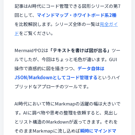
記事はAI時代にコード管理できる図形シリーズの第7
回として、
マインドマップ・ホワイトボード系2種
を比較解説します。シリーズ全体の一覧は
完全ガイ
ド
をご覧ください。
MermaidやD2は
「テキストを書けば図が出る」
ツー
ルでしたが、今回はちょっと毛色が違います。GUI
操作で直感的に図を描きつつ、
データ自体は
JSON/Markdownとしてコード管理する
というハイ
ブリッドなアプローチのツールです。
AI時代において特にMarkmapの活躍の幅は大きいで
す。AIに調べ物や思考の整理を依頼すると、見出し
とリスト構造のMarkdownが返ってきます。それを
そのままMarkmapに流し込めば
瞬時にマインドマ