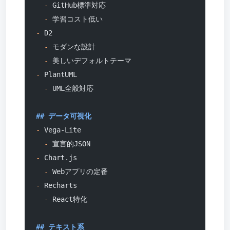
  -
 GitHub標準対応
  -
 学習コスト低い
-
 D2
  -
 モダンな設計
  -
 美しいデフォルトテーマ
-
 PlantUML
  -
 UML全般対応
## データ可視化
-
 Vega-Lite
  -
 宣言的JSON
-
 Chart.js
  -
 Webアプリの定番
-
 Recharts
  -
 React特化
## テキスト系