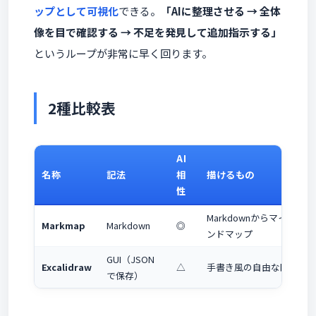
ップとして可視化
できる。
「AIに整理させる → 全体
像を目で確認する → 不足を発見して追加指示する」
というループが非常に早く回ります。
2種比較表
AI
名称
記法
相
描けるもの
性
Markdownからマイ
A
Markmap
Markdown
◎
ンドマップ
GUI（JSON
Excalidraw
△
手書き風の自由な図
で保存）