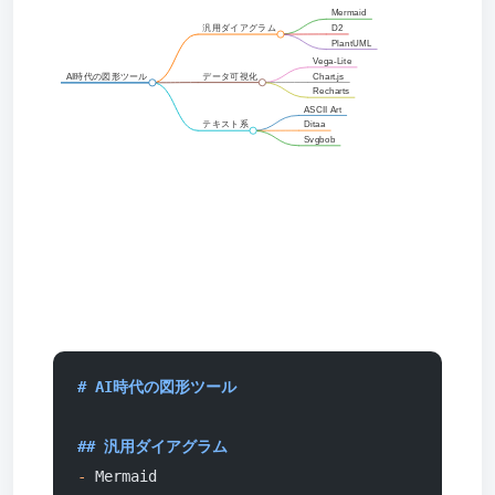
Mermaid
汎用ダイアグラム
D2
PlantUML
Vega-Lite
AI時代の図形ツール
データ可視化
Chart.js
Recharts
ASCII Art
テキスト系
Ditaa
Svgbob
# AI時代の図形ツール
## 汎用ダイアグラム
-
 Mermaid