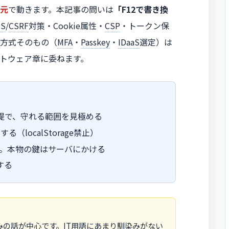
元
で動きます。本記事の問いは
「F12で書き換
SS
/
CSRF
対策・Cookie属性・
CSP
・トークン保
方式そのもの（
MFA
・
Passkey
・
IDaaS
選定）は
トウェア章に委ねます。
前提で、守れる範囲を見極める
にする（localStorage禁止）
け。本物の鍵はサーバにかける
する
の話が中心です。IT用語にあまり馴染みがない