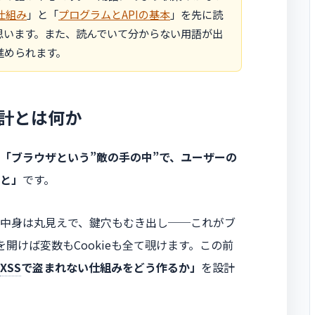
仕組み
」と「
プログラムとAPIの基本
」を先に読
思います。また、読んでいて分からない用語が出
進められます。
計とは何か
「ブラウザという”敵の手の中”で、ユーザーの
と」
です。
中身は丸見えで、鍵穴もむき出し──これがブ
を開けば変数もCookieも全て覗けます。この前
XSS
で盗まれない仕組みをどう作るか」
を設計