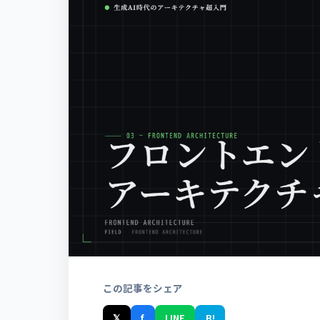
この記事をシェア
𝕏
f
LINE
B!