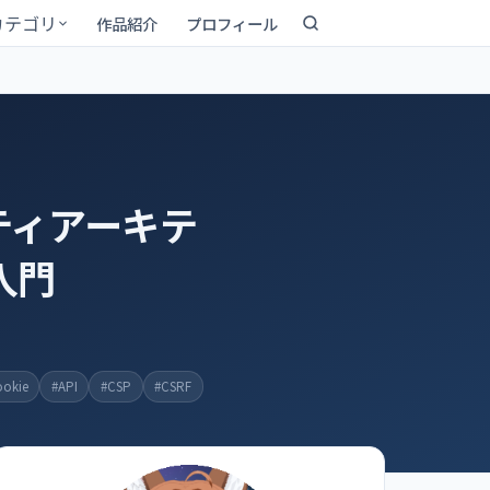
カテゴリ
作品紹介
プロフィール
ティアーキテ
入門
okie
#API
#CSP
#CSRF