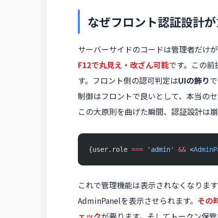
なぜフロント認証設計が
サーバーサイドのコードは管理者だけがアク
F12で丸見え・改ざん可能
です。この前
す。フロント側の認可判定は
UIの飾り
で
制御はフロントで良いとして、本当のセ
この大原則を曲げた瞬間、認証設計は崩
{user.role 
===
 'admin'
 &&
 <
AdminP
これで管理機能は表示されなくなります
AdminPanelを表示させられます。
その
ェック
が要ります。そしてトークン保管