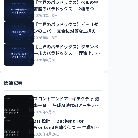
【世界のパラドックス】ベルの宇
宙船のパラドックス ─ 2機をつな
ぐ糸は切れるのか
2026年8月8日
【世界のパラドックス】ビュリダ
ンのロバ ─ 完全に対等な二択の前
で飢え死にする
2026年8月8日
【世界のパラドックス】ダランベ
ールのパラドックス ─ 理論上、水
の抵抗はゼロになる
2026年8月8日
関連記事
フロントエンドアーキテクチャ 記
事一覧 ― 生成AI時代のアーキテク
チャ超入門
2026年5月2日
BFF設計 ― Backend For
Frontendを薄く保つ ― 生成AI時
代のアーキテクチャ超入門
2026年4月26日