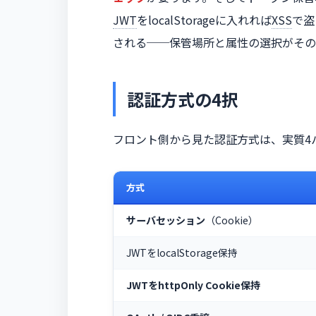
JWT
をlocalStorageに入れれば
XSS
で盗
される──保管場所と属性の選択がその
認証方式の4択
フロント側から見た認証方式は、実質4
方式
サーバセッション
（Cookie）
JWTをlocalStorage保持
JWTをhttpOnly Cookie保持