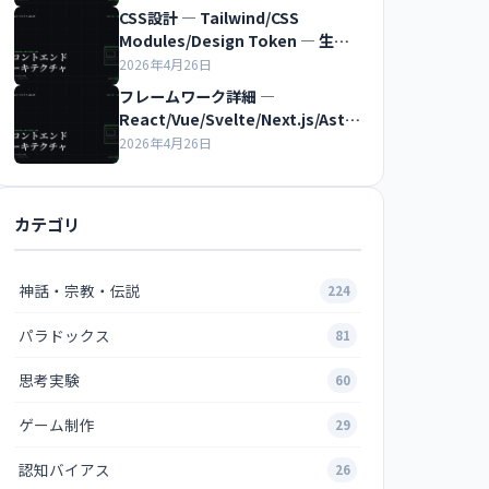
CSS設計 ― Tailwind/CSS
Modules/Design Token ― 生成
AI時代のアーキテクチャ超入門
2026年4月26日
フレームワーク詳細 ―
React/Vue/Svelte/Next.js/Astr
o ― 生成AI時代のアーキテクチャ
2026年4月26日
超入門
カテゴリ
神話・宗教・伝説
224
パラドックス
81
思考実験
60
ゲーム制作
29
認知バイアス
26