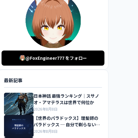
@FoxEngineer777 をフォロー
最新記事
日本神話 最強ランキング｜スサノ
オ・アマテラスは世界で何位か
2026年8月8日
【世界のパラドックス】理髪師の
パラドックス ─ 自分で剃らない人
だけを剃る床屋
2026年8月8日