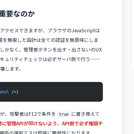
重要なのか
セスできますが、ブラウザのJavaScriptは
提を無視した設計は全ての認証を無意味にしま
しかなく、管理者ボタンを出す・出さないのUX
キュリティチェックは必ずサーバ側で行う──
壊します。
anel
 />}
が、攻撃者はF12で条件を
に書き換えて
true
時に管理
API
が叩けないよう、API側で必ず権限チ
場所の選択ミスは即座に脆弱性になります。