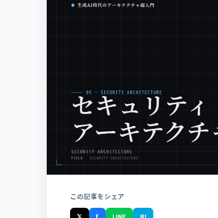
この記事をシェア
𝕏
f
LINE
B!