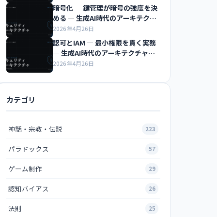
暗号化 ― 鍵管理が暗号の強度を決
める ― 生成AI時代のアーキテクチ
ャ超入門
2026年4月26日
認可とIAM ― 最小権限を貫く実務
― 生成AI時代のアーキテクチャ超
入門
2026年4月26日
カテゴリ
神話・宗教・伝説
223
パラドックス
57
ゲーム制作
29
認知バイアス
26
法則
25