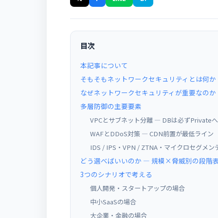
目次
本記事について
そもそもネットワークセキュリティとは何か
なぜネットワークセキュリティが重要なのか
多層防御の主要要素
VPCとサブネット分離 ― DBは必ずPrivateへ
WAFとDDoS対策 ― CDN前置が最低ライン
IDS / IPS・VPN / ZTNA・マイクロセグ
どう選べばいいのか ― 規模×脅威別の段階
3つのシナリオで考える
個人開発・スタートアップの場合
中小SaaSの場合
大企業・金融の場合