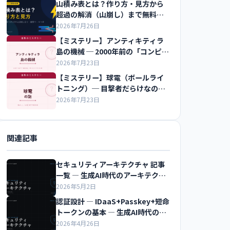
山積み表とは？作り方・見方から
超過の解消（山崩し）まで無料ツ
ールつきで解説
2026年7月26日
【ミステリー】アンティキティラ
島の機械 ─ 2000年前の「コンピュ
ータ」
2026年7月23日
【ミステリー】球電（ボールライ
トニング）─ 目撃者だらけなのに
再現できない光
2026年7月23日
関連記事
セキュリティアーキテクチャ 記事
一覧 ― 生成AI時代のアーキテクチ
ャ超入門
2026年5月2日
認証設計 ― IDaaS+Passkey+短命
トークンの基本 ― 生成AI時代のア
ーキテクチャ超入門
2026年4月26日