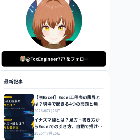
@FoxEngineer777 をフォロー
最新記事
【脱Excel】Excel工程表の限界と
は？現場で起きる4つの問題と無料
の乗り換え先を解説
2026年7月26日
イナズマ線とは？見方・書き方か
らExcelでの引き方、自動で描ける
無料ツールまで解説
2026年7月26日