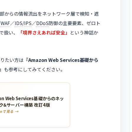
部からの情報流出をネットワーク層で検知・遮
／
WAF
／
IDS
/
IPS
／
DDoS
防御の主要要素、ゼロト
まで扱い、
「境界さえあれば安全」
という神話か
りたい方は
『Amazon Web Services基礎から
』
も参考にしてみてください。
on Web Services基礎からのネッ
ク＆サーバー構築 改訂4版
onで見る →