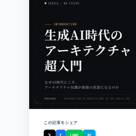
この記事をシェア
𝕏
f
LINE
B!