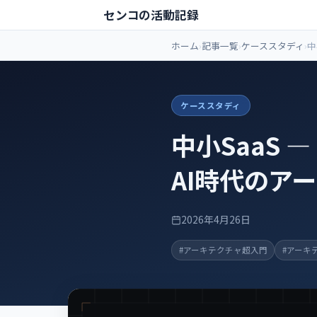
センコの活動記録
ホーム
記事一覧
ケーススタディ
中
人
テ
ケーススタディ
中小SaaS 
AI時代のア
2026年4月26日
#アーキテクチャ超入門
#アーキ