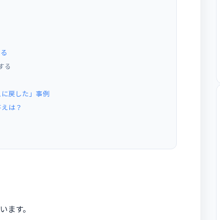
する
する
スに戻した」事例
答えは？
います。