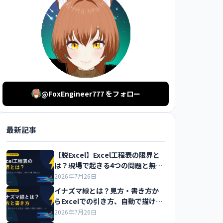
@FoxEngineer777 をフォロー
最新記事
【脱Excel】Excel工程表の限界と
は？現場で起きる4つの問題と無料
の乗り換え先を解説
2026年7月26日
イナズマ線とは？見方・書き方か
らExcelでの引き方、自動で描ける
無料ツールまで解説
2026年7月26日