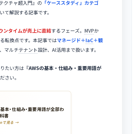
キテクチャ超入門』の
「ケーススタディ」カテゴ
いて解説する記事です。
ウンタイムが売上に直結
するフェーズ。
MVP
か
る転換点です。本記事では
マネージド＋
IaC
＋観
拠、マルチ
テナント
設計、AI活用まで扱います。
りたい方は
『AWSの基本・仕組み・重要用語が
ださい。
の基本・仕組み・重要用語が全部わ
科書
onで見る →