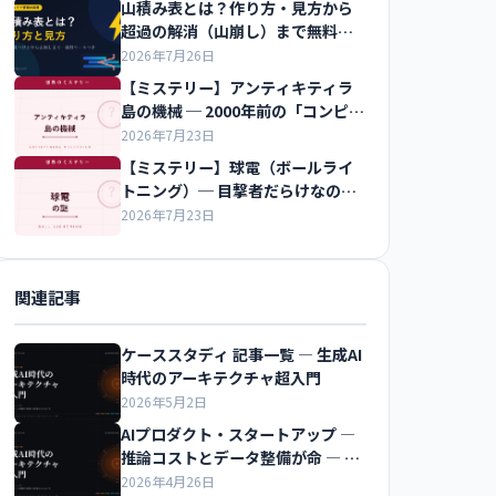
山積み表とは？作り方・見方から
超過の解消（山崩し）まで無料ツ
ールつきで解説
2026年7月26日
【ミステリー】アンティキティラ
島の機械 ─ 2000年前の「コンピュ
ータ」
2026年7月23日
【ミステリー】球電（ボールライ
トニング）─ 目撃者だらけなのに
再現できない光
2026年7月23日
関連記事
ケーススタディ 記事一覧 ― 生成AI
時代のアーキテクチャ超入門
2026年5月2日
AIプロダクト・スタートアップ ―
推論コストとデータ整備が命 ― 生
成AI時代のアーキテクチャ超入門
2026年4月26日