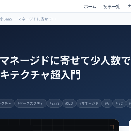
ホーム
記事一覧
小SaaS ― マネージドに寄せて少
数で回す ― 生成AI時代のアーキ
クチャ超入門
― マネージドに寄せて少人数で
ーキテクチャ超入門
テクチャ
#ケーススタディ
#SaaS
#SLO
#マネージド
#AI
#IaC
#