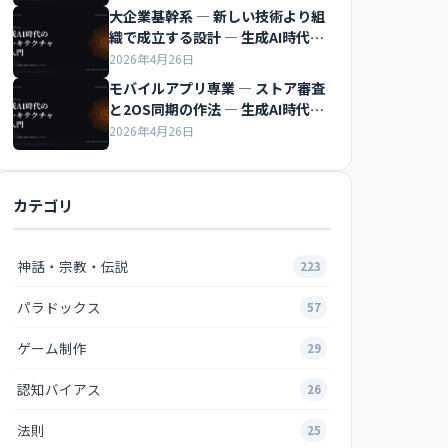
大企業基幹系 ― 新しい技術より組
織で成立する設計 ― 生成AI時代の
アーキテクチャ超入門
2026年4月26日
モバイルアプリ専業 ― ストア審査
と2OS同期の作法 ― 生成AI時代の
アーキテクチャ超入門
2026年4月26日
カテゴリ
神話・宗教・伝説
223
パラドックス
57
ゲーム制作
29
認知バイアス
26
法則
25