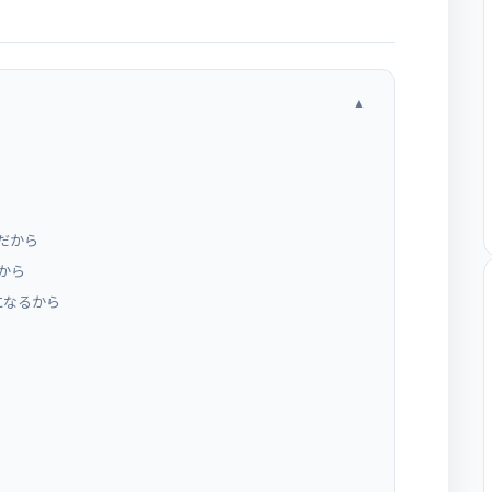
▲
だから
から
になるから