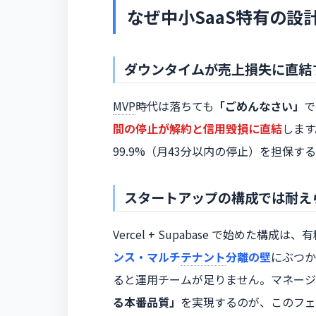
なぜ中小SaaS特有の設
ダウンタイムが売上損失に直結
MVP
時代は落ちても
「ごめんなさい」
で
間の停止が解約と信用毀損に直結
します
99.9%（月43分以内の停止）を担保す
スタートアップの構成では耐え
Vercel + Supabase で始めた構
ンス・マルチ
テナント
分離の壁
にぶつか
ると運用チームが足りません。マネージ
る本番品質」
を実現するのが、このフェ