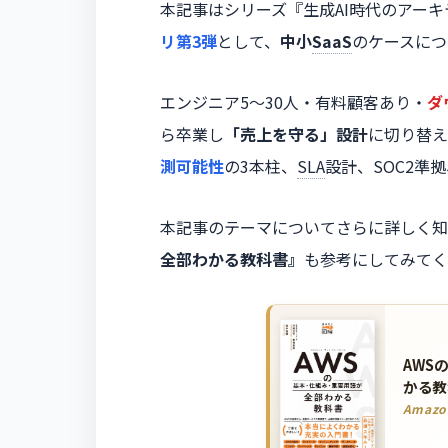
本記事はシリーズ『生成AI時代のアー
リ第3弾
として、
中小
SaaS
のケースにつ
エンジニア5〜30人・有料顧客あり・
ダ
ら卒業し
「売上を守る」設計
に切り替え
測可能性
の3本柱、
SLA
設計、SOC2準
本記事のテーマについてさらに詳しく知
全部わかる教科書』
も参考にしてみてく
AWS
かる教
Amaz