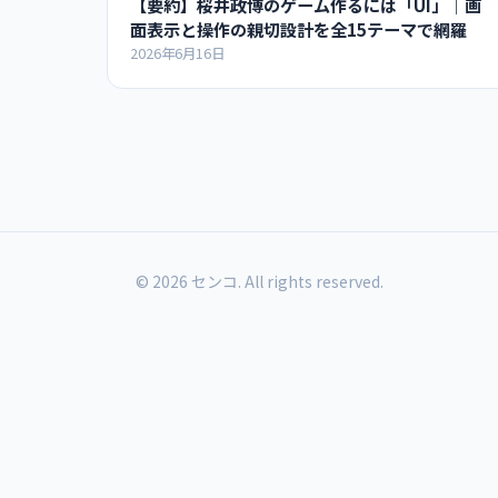
【要約】桜井政博のゲーム作るには「UI」｜画
面表示と操作の親切設計を全15テーマで網羅
2026年6月16日
© 2026 センコ. All rights reserved.