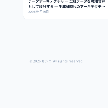
データアーキテクチャ ― 全社データを戦略資産
として設計する ― 生成AI時代のアーキテクチャ
超入門
2026年4月26日
© 2026 センコ. All rights reserved.