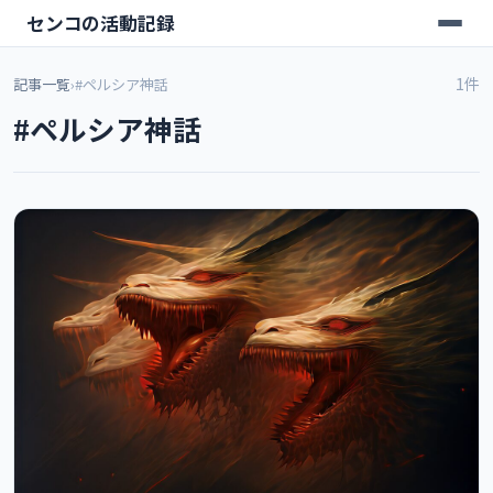
センコの活動記録
1件
記事一覧
›
#ペルシア神話
#ペルシア神話