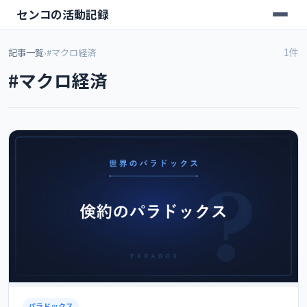
センコの活動記録
1件
記事一覧
›
#マクロ経済
#マクロ経済
パラドックス