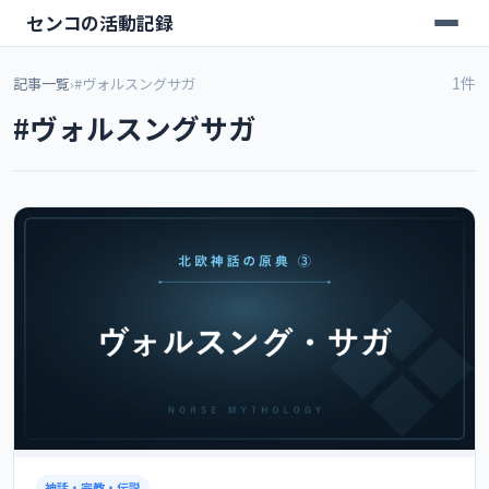
センコの活動記録
1件
記事一覧
›
#ヴォルスングサガ
#ヴォルスングサガ
神話・宗教・伝説