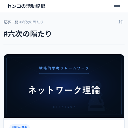
センコの活動記録
1件
記事一覧
›
#六次の隔たり
#六次の隔たり
戦略的思考