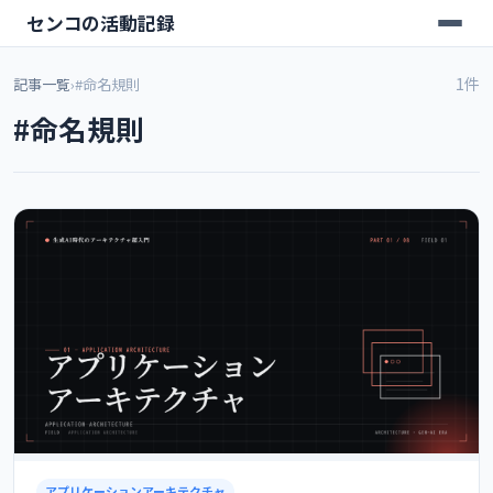
センコの活動記録
1件
記事一覧
›
#命名規則
#命名規則
アプリケーションアーキテクチャ