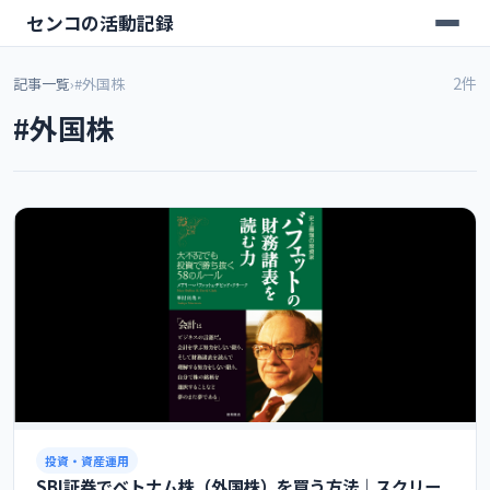
センコの活動記録
2件
記事一覧
›
#外国株
#外国株
投資・資産運用
SBI証券でベトナム株（外国株）を買う方法｜スクリー