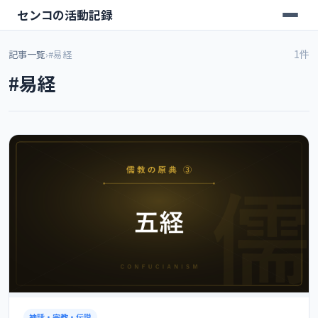
センコの活動記録
1件
記事一覧
›
#易経
#易経
神話・宗教・伝説