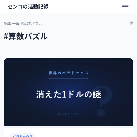
センコの活動記録
1件
記事一覧
›
#算数パズル
#算数パズル
パラドックス