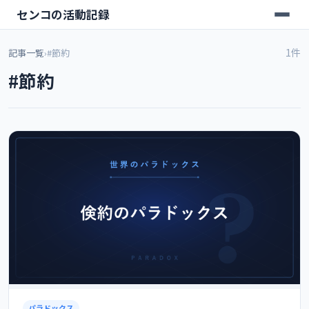
センコの活動記録
1件
記事一覧
›
#節約
#節約
パラドックス