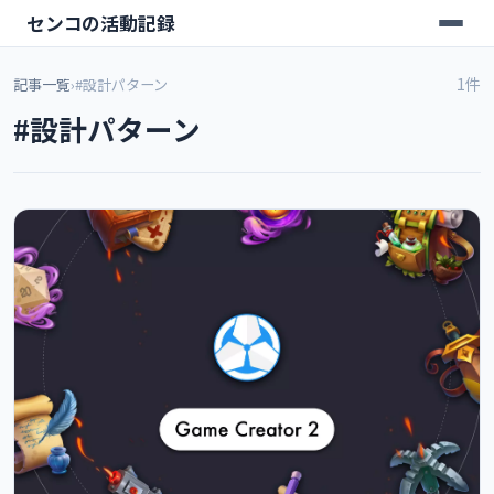
センコの活動記録
1件
記事一覧
›
#設計パターン
#設計パターン