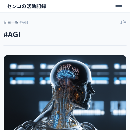
センコの活動記録
1件
記事一覧
›
#AGI
#AGI