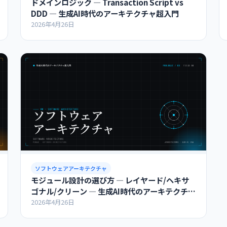
ドメインロジック ― Transaction Script vs
DDD ― 生成AI時代のアーキテクチャ超入門
2026年4月26日
ソフトウェアアーキテクチャ
モジュール設計の選び方 ― レイヤード/ヘキサ
ゴナル/クリーン ― 生成AI時代のアーキテクチャ
超入門
2026年4月26日