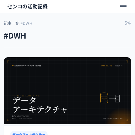
センコの活動記録
5件
記事一覧
›
#DWH
#DWH
データアーキテクチャ