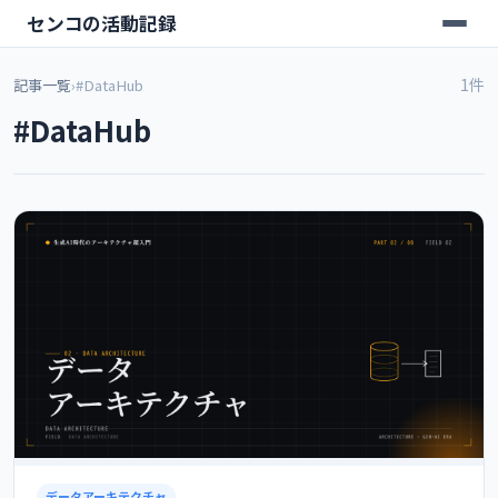
センコの活動記録
1件
記事一覧
›
#DataHub
#DataHub
データアーキテクチャ