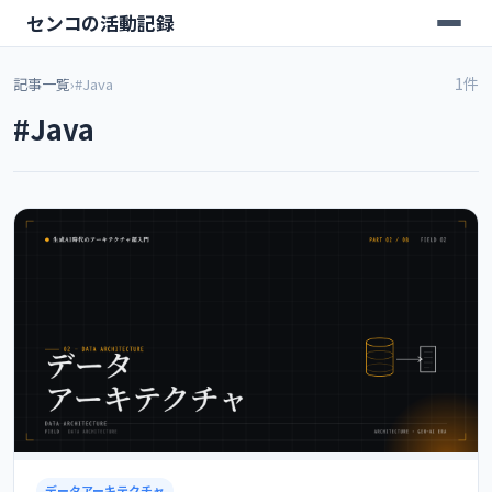
センコの活動記録
1件
記事一覧
›
#Java
#Java
データアーキテクチャ