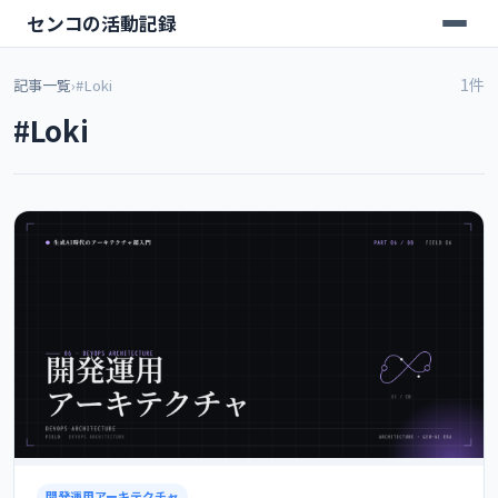
センコの活動記録
1件
記事一覧
›
#Loki
#Loki
開発運用アーキテクチャ