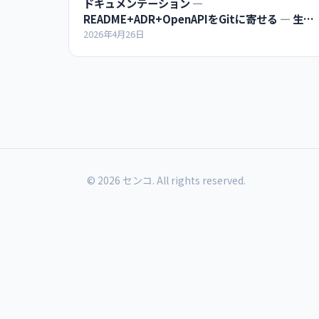
ドキュメンテーション ―
README+ADR+OpenAPIをGitに寄せる ― 生成
AI時代のアーキテクチャ超入門
2026年4月26日
© 2026 センコ. All rights reserved.