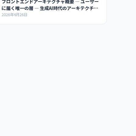
フロントエンドアーキテクチャ概要 ― ユーザー
に届く唯一の層 ― 生成AI時代のアーキテクチャ
超入門
2026年4月26日