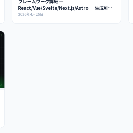
フレームワーク詳細 ―
React/Vue/Svelte/Next.js/Astro ― 生成AI時
代のアーキテクチャ超入門
2026年4月26日