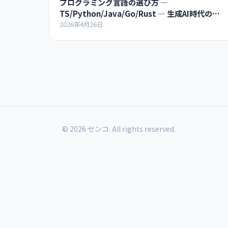
プログラミング言語の選び方 ―
TS/Python/Java/Go/Rust ― 生成AI時代のア
ーキテクチャ超入門
2026年4月26日
© 2026 センコ. All rights reserved.