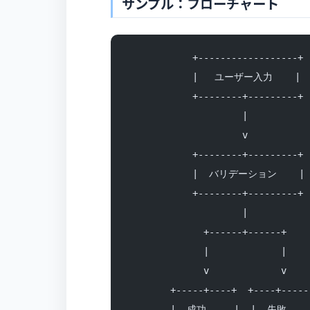
サンプル：フローチャート
            +------------------+
            |   ユーザー入力    |
            +--------+---------+
                     |
                     v
            +--------+---------+
            |  バリデーション    |
            +--------+---------+
                     |
              +------+------+
              |             |
              v             v
        +-----+----+  +----+-----
        |  成功     |  |  失敗    