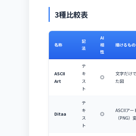
3種比較表
AI
記
名称
相
描けるもの
法
性
テ
ASCII
キ
文字だけ
◎
Art
ス
た図
ト
テ
キ
ASCIIアー
Ditaa
◎
ス
（PNG）
ト