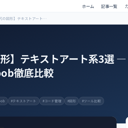
ホーム
記事一覧
時代の図形】テキストアート系
SCII Art・Ditaa・Svgbob徹
形】テキストアート系3選 — AS
gbob徹底比較
bob
#テキストアート
#コード管理
#図形
#ツール比較