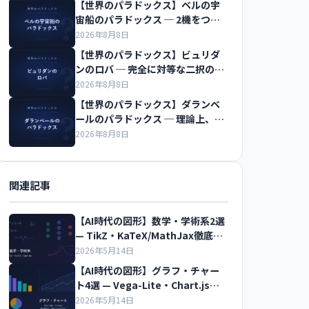
【世界のパラドックス】ベルの宇
宙船のパラドックス ─ 2機をつな
ぐ糸は切れるのか
2026年8月8日
【世界のパラドックス】ビュリダ
ンのロバ ─ 完全に対等な二択の前
で飢え死にする
2026年8月8日
【世界のパラドックス】ダランベ
ールのパラドックス ─ 理論上、水
の抵抗はゼロになる
2026年8月8日
関連記事
【AI時代の図形】数学・学術系2選
— TikZ・KaTeX/MathJax徹底比
較
2026年5月14日
【AI時代の図形】グラフ・チャー
ト4選 — Vega-Lite・Chart.js・
Recharts・Observable Plot徹
2026年5月14日