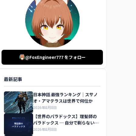
@FoxEngineer777 をフォロー
最新記事
日本神話 最強ランキング｜スサノ
オ・アマテラスは世界で何位か
2026年8月8日
【世界のパラドックス】理髪師の
パラドックス ─ 自分で剃らない人
だけを剃る床屋
2026年8月8日