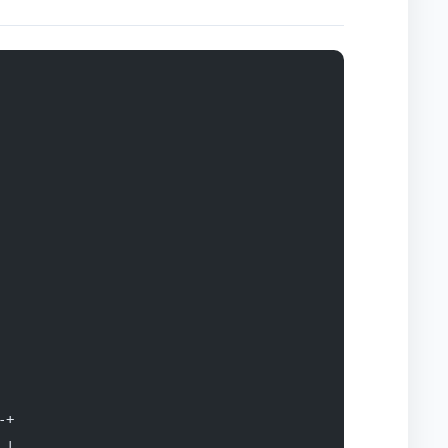
-+
 |