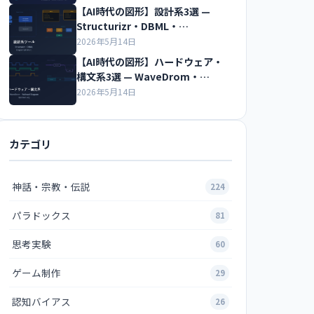
底比較
【AI時代の図形】設計系3選 —
Structurizr・DBML・
Diagrams(Python)徹底比較
2026年5月14日
【AI時代の図形】ハードウェア・
構文系3選 — WaveDrom・
Railroad Diagram・Bytefield徹
2026年5月14日
底比較
カテゴリ
神話・宗教・伝説
224
パラドックス
81
思考実験
60
ゲーム制作
29
認知バイアス
26