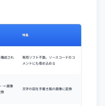
特長
で構成され
専用ソフト不要。ソースコードのコ
メントにも埋め込める
ト → 画像
文字の図を手書き風の画像に変換
変換