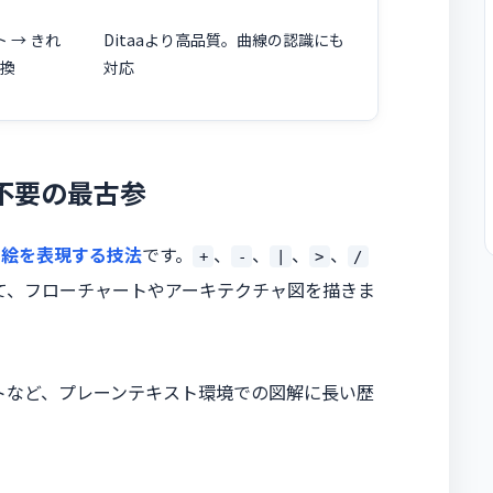
ト → きれ
Ditaaより高品質。曲線の認識にも
変換
対応
フト不要の最古参
や絵を表現する技法
です。
、
、
、
、
+
-
|
>
/
せて、フローチャートやアーキテクチャ図を描きま
メントなど、プレーンテキスト環境での図解に長い歴