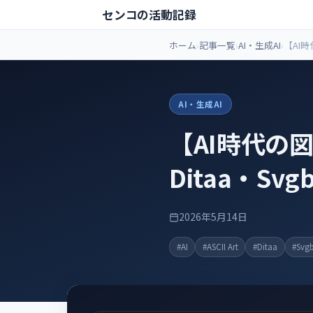
センコの活動記録
ホーム
記事一覧
AI・生成AI
【AI
3選 — A
底比較
AI・生成AI
【AI時代の図
Ditaa・Sv
2026年5月14日
#AI
#ASCII Art
#Ditaa
#Svg