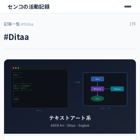
センコの活動記録
1件
記事一覧
›
#Ditaa
#Ditaa