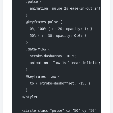
    .pulse {
      animation: pulse 2s ease-in-out infinite;
    }
    @keyframes pulse {
      0%, 100% { r: 20; opacity: 1; }
      50% { r: 30; opacity: 0.6; }
    }
    .data-flow {
      stroke-dasharray: 10 5;
      animation: flow 1s linear infinite;
    }
    @keyframes flow {
      to { stroke-dashoffset: -15; }
    }
  </style>
  <circle class="pulse" cx="50" cy="50" r="20"