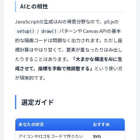
AIとの相性
JavaScriptの生成はAIの得意分野なので、p5.jsの
/
パターンや Canvas APIの基本
setup()
draw()
的な描画コードは問題なく出力されます。ただし座
標計算はやはり甘くて、要素が重なったりはみ出し
たりすることはあります。
「大まかな構造をAIに生
成させて、座標を手動で微調整する」
という使い方
が現実的です。
選定ガイド
あなたの状況
おすすめ
アイコンやロゴをコードで作りたい
SVG