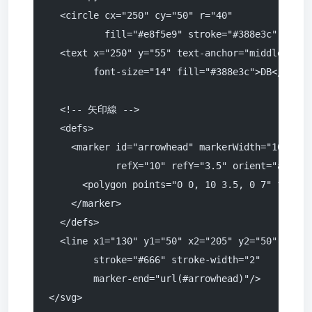
  <circle cx="250" cy="50" r="40"
          fill="#e8f5e9" stroke="#388e3c" strok
  <text x="250" y="55" text-anchor="middle"
        font-size="14" fill="#388e3c">DB</text>
  <!-- 矢印線 -->
  <defs>
    <marker id="arrowhead" markerWidth="10" mar
            refX="10" refY="3.5" orient="auto">
      <polygon points="0 0, 10 3.5, 0 7" fill="
    </marker>
  </defs>
  <line x1="130" y1="50" x2="205" y2="50"
        stroke="#666" stroke-width="2"
        marker-end="url(#arrowhead)"/>
</svg>