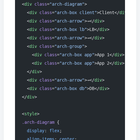
<
div
 class
=
"arch-diagram"
>
  <
div
 class
=
"arch-box client"
>Client</
div
>
  <
div
 class
=
"arch-arrow"
>→</
div
>
  <
div
 class
=
"arch-box lb"
>LB</
div
>
  <
div
 class
=
"arch-arrow"
>→</
div
>
  <
div
 class
=
"arch-group"
>
    <
div
 class
=
"arch-box app"
>App 1</
div
>
    <
div
 class
=
"arch-box app"
>App 2</
div
>
  </
div
>
  <
div
 class
=
"arch-arrow"
>→</
div
>
  <
div
 class
=
"arch-box db"
>DB</
div
>
</
div
>
<
style
>
.arch-diagram
 {
  display
: 
flex
;
  align-items
: 
center
;