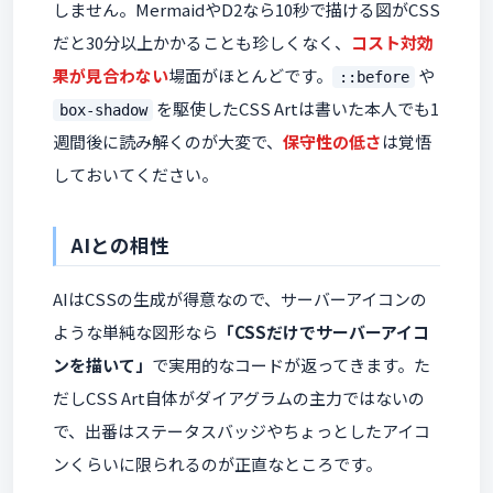
しません。MermaidやD2なら10秒で描ける図がCSS
だと30分以上かかることも珍しくなく、
コスト対効
果が見合わない
場面がほとんどです。
や
::before
を駆使したCSS Artは書いた本人でも1
box-shadow
週間後に読み解くのが大変で、
保守性の低さ
は覚悟
しておいてください。
AIとの相性
AIはCSSの生成が得意なので、サーバーアイコンの
ような単純な図形なら
「CSSだけでサーバーアイコ
ンを描いて」
で実用的なコードが返ってきます。た
だしCSS Art自体がダイアグラムの主力ではないの
で、出番はステータスバッジやちょっとしたアイコ
ンくらいに限られるのが正直なところです。