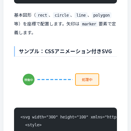
基本図形（
、
、
、
rect
circle
line
polygon
等）を座標で配置します。矢印は
要素で定
marker
義します。
サンプル：CSSアニメーション付きSVG
処理中
稼働中
<svg width="300" height="100" xmlns="http://www
  <style>