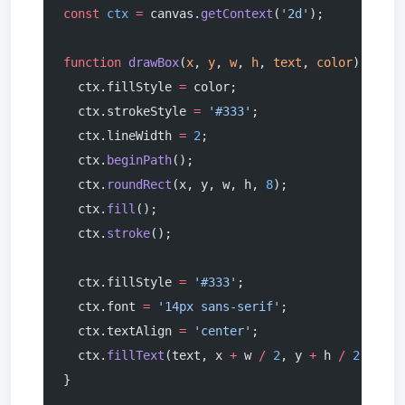
const
 ctx
 =
 canvas.
getContext
(
'2d'
);
function
 drawBox
(
x
, 
y
, 
w
, 
h
, 
text
, 
color
) {
  ctx.fillStyle 
=
 color;
  ctx.strokeStyle 
=
 '#333'
;
  ctx.lineWidth 
=
 2
;
  ctx.
beginPath
();
  ctx.
roundRect
(x, y, w, h, 
8
);
  ctx.
fill
();
  ctx.
stroke
();
  ctx.fillStyle 
=
 '#333'
;
  ctx.font 
=
 '14px sans-serif'
;
  ctx.textAlign 
=
 'center'
;
  ctx.
fillText
(text, x 
+
 w 
/
 2
, y 
+
 h 
/
 2
 +
 5
);
}