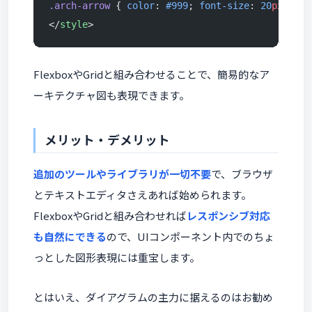
.arch-arrow
 { 
color
: 
#999
; 
font-size
: 
20
px
; }
</
style
>
FlexboxやGridと組み合わせることで、簡易的なア
ーキテクチャ図も表現できます。
メリット・デメリット
追加のツールやライブラリが一切不要
で、ブラウザ
とテキストエディタさえあれば始められます。
FlexboxやGridと組み合わせれば
レスポンシブ対応
も自然にできる
ので、UIコンポーネント内でのちょ
っとした図形表現には重宝します。
とはいえ、ダイアグラムの主力に据えるのはお勧め