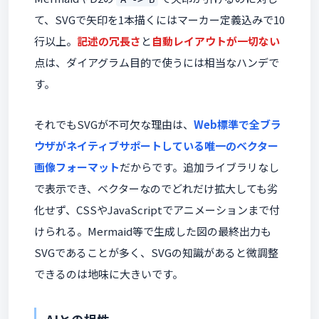
て、SVGで矢印を1本描くにはマーカー定義込みで10
行以上。
記述の冗長さ
と
自動レイアウトが一切ない
点は、ダイアグラム目的で使うには相当なハンデで
す。
それでもSVGが不可欠な理由は、
Web標準で全ブラ
ウザがネイティブサポートしている唯一のベクター
画像フォーマット
だからです。追加ライブラリなし
で表示でき、ベクターなのでどれだけ拡大しても劣
化せず、CSSやJavaScriptでアニメーションまで付
けられる。Mermaid等で生成した図の最終出力も
SVGであることが多く、SVGの知識があると微調整
できるのは地味に大きいです。