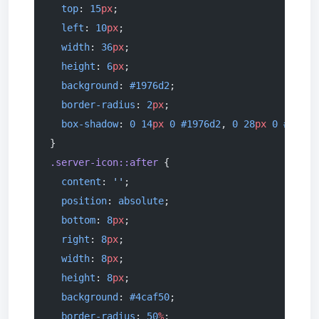
  top
: 
15
px
;
  left
: 
10
px
;
  width
: 
36
px
;
  height
: 
6
px
;
  background
: 
#1976d2
;
  border-radius
: 
2
px
;
  box-shadow
: 
0
 14
px
 0
 #1976d2
, 
0
 28
px
 0
 #1976d
}
.server-icon::after
 {
  content
: 
''
;
  position
: 
absolute
;
  bottom
: 
8
px
;
  right
: 
8
px
;
  width
: 
8
px
;
  height
: 
8
px
;
  background
: 
#4caf50
;
  border-radius
: 
50
%
;