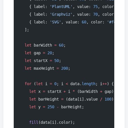
    { label: 
'PlantUML'
, value: 
75
, color: 
'#ff
    { label: 
'Graphviz'
, value: 
70
, color: 
'#9c
    { label: 
'SVG'
, value: 
60
, color: 
'#f44336'
  ];
  let
 barWidth 
=
 60
;
  let
 gap 
=
 20
;
  let
 startX 
=
 50
;
  let
 maxHeight 
=
 200
;
  for
 (
let
 i 
=
 0
; i 
<
 data.
length
; i
++
) {
    let
 x 
=
 startX 
+
 i 
*
 (barWidth 
+
 gap);
    let
 barHeight 
=
 (data[i].value 
/
 100
) 
*
 max
    let
 y 
=
 250
 -
 barHeight;
    fill
(data[i].color);