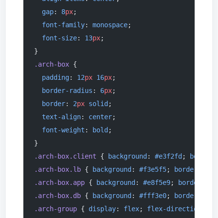
  gap
: 
8
px
;
  font-family
: 
monospace
;
  font-size
: 
13
px
;
}
.arch-box
 {
  padding
: 
12
px
 16
px
;
  border-radius
: 
6
px
;
  border
: 
2
px
 solid
;
  text-align
: 
center
;
  font-weight
: 
bold
;
}
.arch-box.client
 { 
background
: 
#e3f2fd
; 
border-
.arch-box.lb
 { 
background
: 
#f3e5f5
; 
border-colo
.arch-box.app
 { 
background
: 
#e8f5e9
; 
border-col
.arch-box.db
 { 
background
: 
#fff3e0
; 
border-colo
.arch-group
 { 
display
: 
flex
; 
flex-direction
: 
co