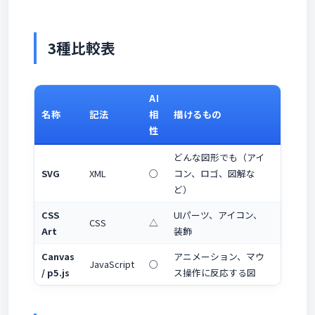
3種比較表
AI
名称
記法
相
描けるもの
特長
性
どんな図形でも（アイ
拡大し
SVG
XML
○
コン、ロゴ、図解な
成手段
ど）
CSS
UIパーツ、アイコン、
HTML
CSS
△
Art
装飾
フト不
Canvas
アニメーション、マウ
JavaScript
○
動く図
/ p5.js
ス操作に反応する図