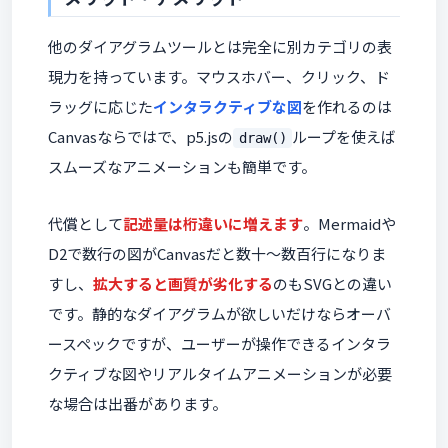
他のダイアグラムツールとは完全に別カテゴリの表
現力を持っています。マウスホバー、クリック、ド
ラッグに応じた
インタラクティブな図
を作れるのは
Canvasならではで、p5.jsの
ループを使えば
draw()
スムーズなアニメーションも簡単です。
代償として
記述量は桁違いに増えます
。Mermaidや
D2で数行の図がCanvasだと数十〜数百行になりま
すし、
拡大すると画質が劣化する
のもSVGとの違い
です。静的なダイアグラムが欲しいだけならオーバ
ースペックですが、ユーザーが操作できるインタラ
クティブな図やリアルタイムアニメーションが必要
な場合は出番があります。