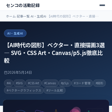
センコの活動記録
ホーム
記事一覧
AI・生成AI
【AI時代の図形】ベクター・直接描
画3選 — SVG・CSS Art・
Canvas/p5.js徹底比較
AI・生成AI
【AI時代の図形】ベクター・直接描画3選
— SVG・CSS Art・Canvas/p5.js徹底比
較
2026年5月14日
#AI
#SVG
#CSS Art
#Canvas
#p5.js
#コード管理
#図形
#ベクターグラフィックス
#ツール比較