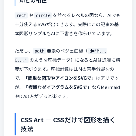
AIとの相性
や
を並べるレベルの図なら、AIでも
rect
circle
十分使えるSVGが出てきます。実際にこの記事の基
本図形サンプルもAIに下書きを作らせています。
ただし、
要素のベジェ曲線（
path
d="M...
のような座標データ）になるとAIは途端に精
C..."
度が下がります。座標計算はLLMの苦手分野なの
で、
「簡単な図形やアイコンをSVGで」
はアリです
が、
「複雑なダイアグラムをSVGで」
ならMermaid
やD2の方がずっと楽です。
CSS Art — CSSだけで図形を描く
技法