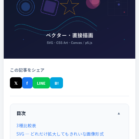
この記事をシェア
𝕏
f
LINE
B!
目次
▲
3種比較表
SVG — どれだけ拡大してもきれいな画像形式