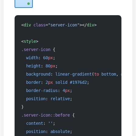
<
div
 class
=
"server-icon"
></
div
>
<
style
>
.server-icon
 {
  width
: 
60
px
;
  height
: 
80
px
;
  background
: 
linear-gradient
(
to
 bottom
, 
#e3f2f
  border
: 
2
px
 solid
 #1976d2
;
  border-radius
: 
4
px
;
  position
: 
relative
;
}
.server-icon::before
 {
  content
: 
''
;
  position
: 
absolute
;