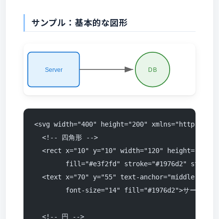
サンプル：基本的な図形
<svg width="400" height="200" xmlns="http://www
  <!-- 四角形 -->
  <rect x="10" y="10" width="120" height="80"
        fill="#e3f2fd" stroke="#1976d2" stroke-
  <text x="70" y="55" text-anchor="middle"
        font-size="14" fill="#1976d2">サーバー</
  <!-- 円 -->