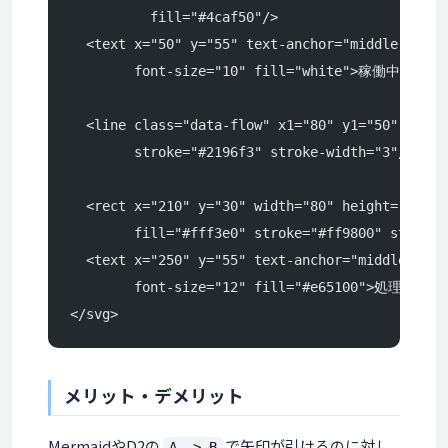
          fill="#4caf50"/>
  <text x="50" y="55" text-anchor="middle"
        font-size="10" fill="white">稼働中</text
  <line class="data-flow" x1="80" y1="50" x2="2
        stroke="#2196f3" stroke-width="3"/>
  <rect x="210" y="30" width="80" height="40"
        fill="#fff3e0" stroke="#ff9800" stroke-
  <text x="250" y="55" text-anchor="middle"
        font-size="12" fill="#e65100">処理中</te
</svg>
メリット・デメリット
MermaidやD2の
で矢印が引けるのに対し
A -> B