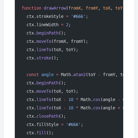
function
 drawArrow
(
fromX
, 
fromY
, 
toX
, 
toY
) {
  ctx.strokeStyle 
=
 '#666'
;
  ctx.lineWidth 
=
 2
;
  ctx.
beginPath
();
  ctx.
moveTo
(fromX, fromY);
  ctx.
lineTo
(toX, toY);
  ctx.
stroke
();
  const
 angle
 =
 Math.
atan2
(toY 
-
 fromY, toX 
-
 f
  ctx.
beginPath
();
  ctx.
moveTo
(toX, toY);
  ctx.
lineTo
(toX 
-
 10
 *
 Math.
cos
(angle 
-
 0.3
), 
  ctx.
lineTo
(toX 
-
 10
 *
 Math.
cos
(angle 
+
 0.3
), 
  ctx.
closePath
();
  ctx.fillStyle 
=
 '#666'
;
  ctx.
fill
();