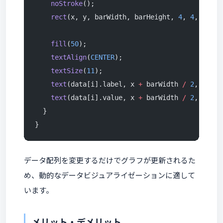
    noStroke
();
    rect
(x, y, barWidth, barHeight, 
4
, 
4
, 
0
, 
0
)
    fill
(
50
);
    textAlign
(
CENTER
);
    textSize
(
11
);
    text
(data[i].label, x 
+
 barWidth 
/
 2
, 
270
);
    text
(data[i].value, x 
+
 barWidth 
/
 2
, y 
-
 8
  }
}
データ配列を変更するだけでグラフが更新されるた
め、動的なデータビジュアライゼーションに適して
います。
メリット・デメリット