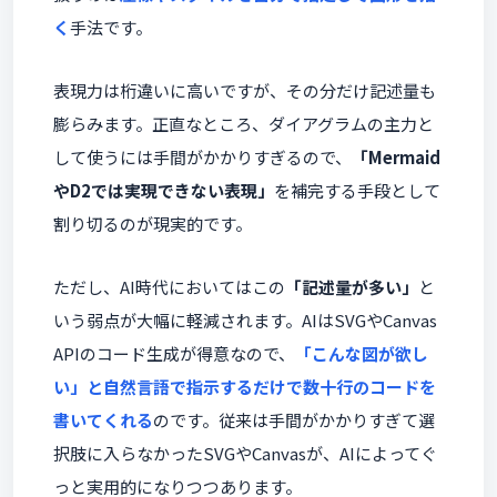
く
手法です。
表現力は桁違いに高いですが、その分だけ記述量も
膨らみます。正直なところ、ダイアグラムの主力と
して使うには手間がかかりすぎるので、
「Mermaid
やD2では実現できない表現」
を補完する手段として
割り切るのが現実的です。
ただし、AI時代においてはこの
「記述量が多い」
と
いう弱点が大幅に軽減されます。AIはSVGやCanvas
APIのコード生成が得意なので、
「こんな図が欲し
い」と自然言語で指示するだけで数十行のコードを
書いてくれる
のです。従来は手間がかかりすぎて選
択肢に入らなかったSVGやCanvasが、AIによってぐ
っと実用的になりつつあります。