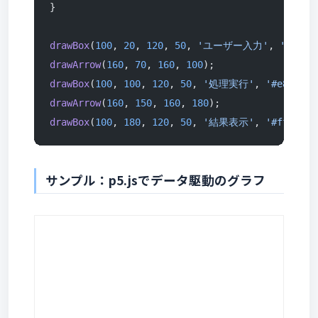
}
drawBox
(
100
, 
20
, 
120
, 
50
, 
'ユーザー入力'
, 
'#e3f2
drawArrow
(
160
, 
70
, 
160
, 
100
);
drawBox
(
100
, 
100
, 
120
, 
50
, 
'処理実行'
, 
'#e8f5e9'
drawArrow
(
160
, 
150
, 
160
, 
180
);
drawBox
(
100
, 
180
, 
120
, 
50
, 
'結果表示'
, 
'#fff3e0'
サンプル：p5.jsでデータ駆動のグラフ