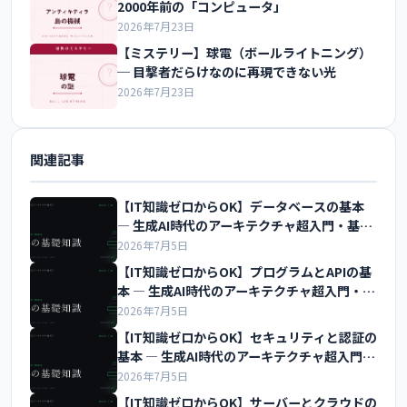
2000年前の「コンピュータ」
2026年7月23日
【ミステリー】球電（ボールライトニング）
─ 目撃者だらけなのに再現できない光
2026年7月23日
関連記事
【IT知識ゼロからOK】データベースの基本
― 生成AI時代のアーキテクチャ超入門・基礎
編
2026年7月5日
【IT知識ゼロからOK】プログラムとAPIの基
本 ― 生成AI時代のアーキテクチャ超入門・基
礎編
2026年7月5日
【IT知識ゼロからOK】セキュリティと認証の
基本 ― 生成AI時代のアーキテクチャ超入門・
基礎編
2026年7月5日
【IT知識ゼロからOK】サーバーとクラウドの