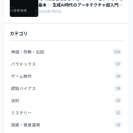
基本 ― 生成AI時代のアーキテクチャ超入門・
基礎編
2026年7月5日
カテゴリ
神話・宗教・伝説
223
パラドックス
57
ゲーム制作
29
認知バイアス
26
法則
25
ミステリー
21
投資・資産運用
19