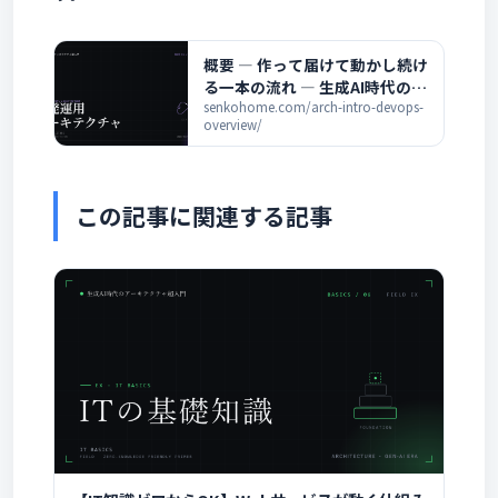
概要 ― 作って届けて動かし続け
る一本の流れ ― 生成AI時代のア
ーキテクチャ超入門
senkohome.com/arch-intro-devops-
overview/
この記事に関連する記事