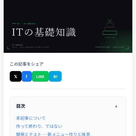
この記事をシェア
𝕏
f
LINE
B!
目次
▲
本記事について
作って終わり、ではない
開発とテスト ― 新メニュー作りと味見