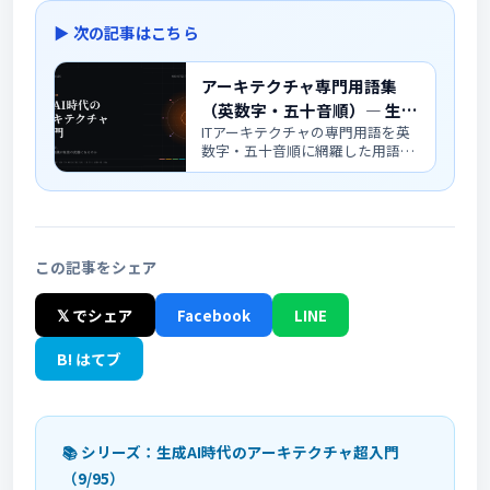
▶ 次の記事はこちら
アーキテクチャ専門用語集
（英数字・五十音順）― 生成
ITアーキテクチャの専門用語を英
AI時代のアーキテクチャ超入
数字・五十音順に網羅した用語
門
集。ACID・CAP定理・SaaS・
SLO・ゼロトラストなどシリーズ
頻出ワードを一気に押さえられる
リファレンス。
この記事をシェア
𝕏 でシェア
Facebook
LINE
B! はてブ
📚 シリーズ：生成AI時代のアーキテクチャ超入門
（9/95）