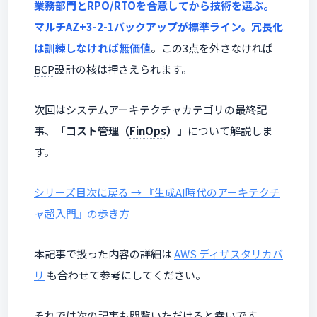
業務部門と
RPO
/
RTO
を合意してから技術を選ぶ。
マルチAZ+3-2-1バックアップが標準ライン。冗長化
は訓練しなければ無価値
。この3点を外さなければ
BCP
設計の核は押さえられます。
次回はシステムアーキテクチャカテゴリの最終記
事、
「コスト管理（
FinOps
）」
について解説しま
す。
シリーズ目次に戻る → 『生成AI時代のアーキテクチ
ャ超入門』の歩き方
本記事で扱った内容の詳細は
AWS ディザスタリカバ
リ
も合わせて参考にしてください。
それでは次の記事も閲覧いただけると幸いです。