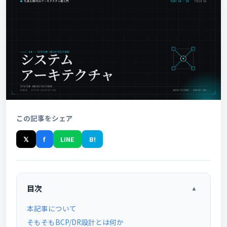
この記事をシェア
𝕏
f
LINE
B!
目次
▲
本記事について
そもそもBCP/DR設計とは何か