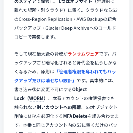
のメディア
で保管し、
1つはオフサイト
（地理的に
離れた場所・別クラウド）に置く。クラウドならS3
のCross-Region Replication・AWS Backupの統合
バックアップ・Glacier Deep Archiveへのコールド
コピーで実装します。
そして現在最大級の脅威が
ランサムウェア
です。バ
ックアップごと暗号化されると身代金を払うしかな
くなるため、原則は
「管理者権限を奪われてもバッ
クアップだけは消せない設計」
です。具体的には、
書き込み後に変更不可にする
Object
Lock（
WORM
）
、本番アカウントの権限侵害でも
触られない
別アカウントへの隔離
、S3オブジェクト
削除に
MFA
を必須化する
MFA Delete
を組み合わせま
す。本番と同じアカウント内のS3に置くだけのバッ