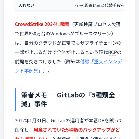
入れない
る → 影響範囲と代替手段を決めて
CrowdStrike 2024年障害
（更新検証プロセス欠落
で世界850万台のWindowsがブルースクリーン）
は、自分のクラウドが正常でもサプライチェーンの
一部が止まるだけで全体が止まるという現代
BCP
の
前提を突きつけました（詳細は
付録「重大インシデ
ント事例集」
）。
筆者メモ ― GitLabの
「5種類全
滅」
事件
2017年1月31日、GitLabの運用者が本番DBを誤って
削除し、
用意されていた5種類のバックアップがど
れも機能しない
ことが発覚した有名な事件がありま