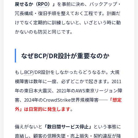
戻せるか（
RPO
）」
を事前に決め、バックアップ・
冗長構成・復旧手順を整えておく工程です。計画だ
けでなく定期的に訓練しないと、いざという時に動
かないのも防災と同じです。
なぜBCP/DR設計が重要なのか
もし
BCP
/DR設計をしなかったらどうなるか。大規
模障害は数年に一度、必ずどこかで起きます。2011
年の東日本大震災、2021年のAWS東京リージョン障
害、2024年のCrowdStrike世界規模障害──
「想定
外」は日常的に発生します
。
備えがないと
「数日間サービス停止」
という事態に
直結し、顧客の信頼失墜・売上損失・契約違反が降