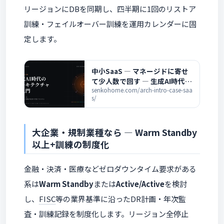
リージョンにDBを同期し、四半期に1回のリストア
訓練・フェイルオーバー訓練を運用カレンダーに固
定します。
中小SaaS ― マネージドに寄せ
て少人数で回す ― 生成AI時代の
アーキテクチャ超入門
senkohome.com/arch-intro-case-saa
s/
大企業・規制業種なら ― Warm Standby
以上+訓練の制度化
金融・決済・医療などゼロダウンタイム要求がある
系は
Warm Standby
または
Active/Active
を検討
し、
FISC
等の業界基準に沿ったDR計画・年次監
査・訓練記録を制度化します。リージョン全停止