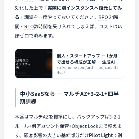
効化した上で
「実際に別インスタンスへ復元してみ
る」
訓練を一度やっておいてください。
RPO
24時
間・
RTO
数時間を受け入れてしまえば、コストはほ
ぼゼロで済みます。
個人・スタートアップ ― 1か月
で出せる構成が正解 ― 生成AI時
代のアーキテクチャ超入門
senkohome.com/arch-intro-case-sta
rtup/
中小SaaSなら ― マルチAZ+3-2-1+四半
期訓練
本番はマルチAZを標準にし、バックアップは3-2-1
ルール+別アカウント保管+Object Lockまで整えま
す。顧客影響の大きい基幹部分だけ
Pilot Light
で別