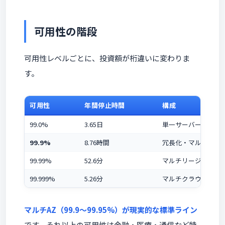
可用性の階段
可用性レベルごとに、投資額が桁違いに変わりま
す。
可用性
年間停止時間
構成
99.0%
3.65日
単一サーバー
99.9%
8.76時間
冗長化・マルチAZ
99.99%
52.6分
マルチリージョン
99.999%
5.26分
マルチクラウド・Active
マルチAZ（99.9〜99.95%）が現実的な標準ライン
です。それ以上の可用性は金融・医療・通信など特