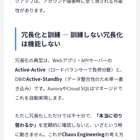
クアップは、アカウント侵害時に全て消される可能
性があります。
冗長化と訓練 ― 訓練しない冗長化
は機能しない
冗長化の典型は、Webアプリ・
API
サーバーの
Active-Active
（ロードバランサーで負荷分散）と、
DBの
Active-Standby
（データ整合性のため単一書
き込み）です。AuroraやCloud SQLはマネージドで
これを自動実現します。
ただし冗長化しただけでは不十分で、
「本当に切り
替わるか」
を定期的に確認しないと、いざという時
に動きません。これが
Chaos Engineering
の考え方