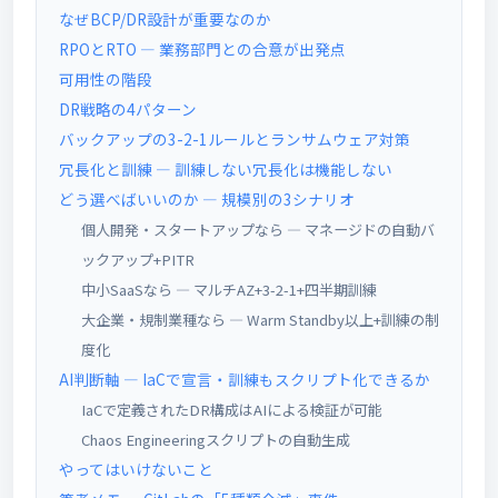
なぜBCP/DR設計が重要なのか
RPOとRTO ― 業務部門との合意が出発点
可用性の階段
DR戦略の4パターン
バックアップの3-2-1ルールとランサムウェア対策
冗長化と訓練 ― 訓練しない冗長化は機能しない
どう選べばいいのか ― 規模別の3シナリオ
個人開発・スタートアップなら ― マネージドの自動バ
ックアップ+PITR
中小SaaSなら ― マルチAZ+3-2-1+四半期訓練
大企業・規制業種なら ― Warm Standby以上+訓練の制
度化
AI判断軸 ― IaCで宣言・訓練もスクリプト化できるか
IaCで定義されたDR構成はAIによる検証が可能
Chaos Engineeringスクリプトの自動生成
やってはいけないこと