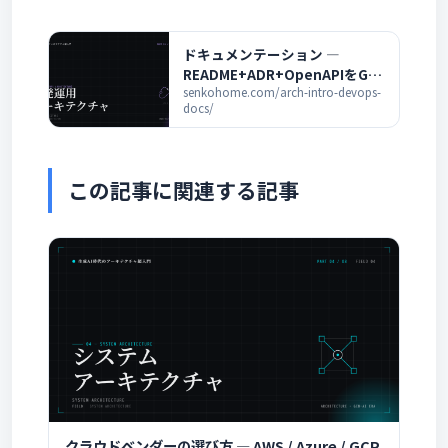
ドキュメンテーション ―
README+ADR+OpenAPIをGit
に寄せる ― 生成AI時代のアーキ
senkohome.com/arch-intro-devops-
docs/
テクチャ超入門
この記事に関連する記事
クラウドベンダーの選び方 ― AWS / Azure / GCP