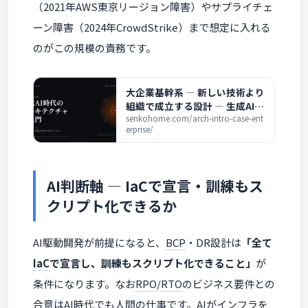
（2021年AWS東京リージョン障害）やサプライチェ
ーン障害（2024年CrowdStrike）まで想定に入れる
のがこの規模の責務です。
大企業基幹系 ― 新しい技術より
組織で成立する設計 ― 生成AI時
代のアーキテクチャ超入門
senkohome.com/arch-intro-case-ent
erprise/
AI判断軸 ― IaCで宣言・訓練もス
クリプト化できるか
AI駆動開発が前提になると、
BCP
・DR設計は
「全て
IaC
で宣言し、訓練もスクリプト化できること」
が
条件になります。なお
RPO
/
RTO
のビジネス要件との
合意はAI時代でも人間の仕事です。AIがインフラを