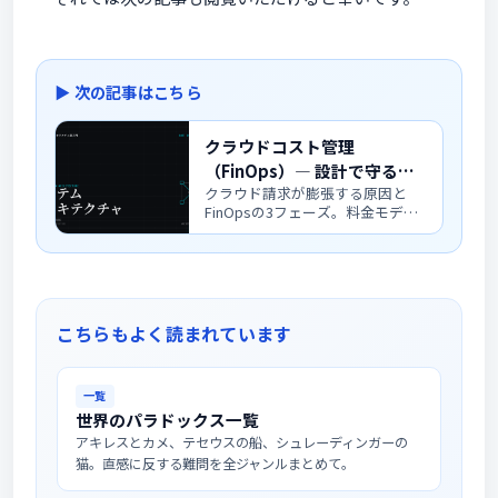
▶ 次の記事はこちら
クラウドコスト管理
（FinOps）― 設計で守る・
クラウド請求が膨張する原因と
運用で磨く ― 生成AI時代のア
FinOpsの3フェーズ。料金モデ
ーキテクチャ超入門
ル・タグ戦略・規模別の管理レベ
ル・LLM時代に増える新しいコス
ト論点までを設計と運用の両面で
解説します。
こちらもよく読まれています
一覧
世界のパラドックス一覧
アキレスとカメ、テセウスの船、シュレーディンガーの
猫。直感に反する難問を全ジャンルまとめて。