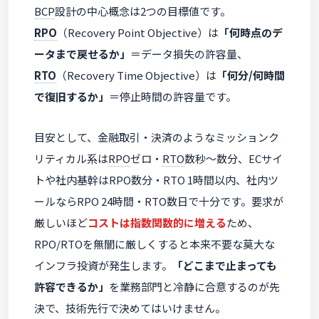
BCP
設計の中心概念は2つの目標値です。
RPO
（Recovery Point Objective）は
「何時点のデ
ータまで戻せるか」
＝データ損失の許容量、
RTO
（Recovery Time Objective）は
「何分/何時間
で復旧するか」
＝停止時間の許容量です。
目安として、金融取引・決済のようなミッションク
リティカル系は
RPO
ゼロ・
RTO
数秒〜数分、ECサイ
トや社内基幹はRPO数分・RTO 1時間以内、社内ツ
ールならRPO 24時間・RTO数日で十分です。要求が
厳しいほど
コストは指数関数的に増える
ため、
RPO/RTOを無闇に厳しくすると本来不要な莫大な
インフラ投資が発生します。
「どこまで止まっても
許容できるか」
を業務部門と冷静に合意するのが先
決で、技術先行で決めてはいけません。