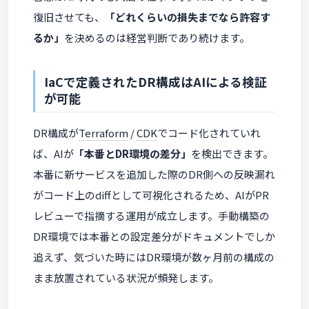
復旧させても、
「どれくらいの損失までなら許容す
るか」
を決めるのは経営判断であり続けます。
IaCで定義されたDR構成はAIによる検証
が可能
DR構成が
Terraform
/
CDK
でコード化されていれ
ば、AIが
「本番とDR環境の差分」
を検出できます。
本番に新サービスを追加した際のDR側への反映漏れ
がコード上のdiffとして可視化されるため、AIがPR
レビューで指摘する運用が成立します。手動構築の
DR環境では本番との設定差分がドキュメントでしか
追えず、気づいた時にはDR環境が数ヶ月前の構成の
まま放置されている状況が頻発します。