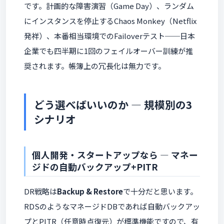
です。計画的な障害演習（Game Day）、ランダム
にインスタンスを停止するChaos Monkey（Netflix
発祥）、本番相当環境でのFailoverテスト──日本
企業でも四半期に1回のフェイルオーバー訓練が推
奨されます。帳簿上の冗長化は無力です。
どう選べばいいのか ― 規模別の3
シナリオ
個人開発・スタートアップなら ― マネー
ジドの自動バックアップ+PITR
DR戦略は
Backup & Restore
で十分だと思います。
RDSのようなマネージドDBであれば自動バックアッ
プと
PITR
（任意時点復元）が標準機能ですので、有