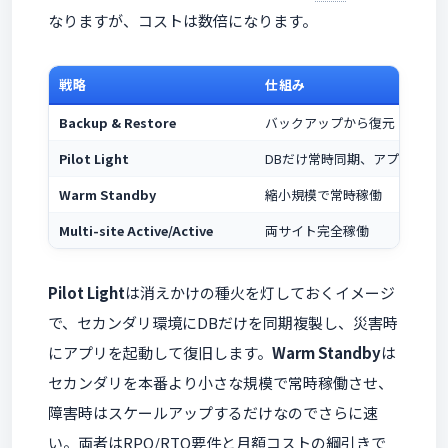
なりますが、コストは数倍になります。
戦略
仕組み
Backup & Restore
バックアップから復元
Pilot Light
DBだけ常時同期、アプリは停
Warm Standby
縮小規模で常時稼働
Multi-site Active/Active
両サイト完全稼働
Pilot Light
は消えかけの種火を灯しておくイメージ
で、セカンダリ環境にDBだけを同期複製し、災害時
にアプリを起動して復旧します。
Warm Standby
は
セカンダリを本番より小さな規模で常時稼働させ、
障害時はスケールアップするだけなのでさらに速
い。両者は
RPO
/
RTO
要件と月額コストの綱引きで