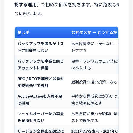
認する運用」
で初めて価値を持ちます。特に危険な6
つに絞ります。
禁じ手
なぜダメか → どうするか
バックアップを取るがリス
本番障害時に「戻せない」が発覚する
トア訓練をしない
トアする
バックアップを本番と同じ
侵害・ランサムウェア時に消される →
アカウントに保管
Lockにする
RPO / RTOを業務と合意せ
過剰投資か過小投資になる → 許
ず技術先行で設計
Active/Activeを人員不足
平時から構成管理が追いつかず障害
で採用
合う戦略に落とす
フェイルオーバー先の容量
本番負荷が乗った瞬間に過負荷で二
を見積もらない
ストで確認する
リージョン全停止を想定に
2021年AWS東京・2024年Crowd