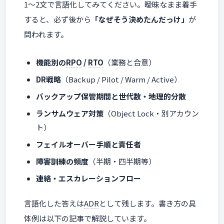
1〜2文で言語化してみてください。曖昧なまま着手
すると、必ず後から
「なぜそう決めたんだっけ」
が
問われます。
機能別の
RPO
/
RTO
（業務と合意）
DR戦略
（Backup / Pilot / Warm / Active）
バックアップ保管期間と世代数・地理的分散
ランサムウェア対策
（Object Lock・別アカウン
ト）
フェイルオーバー手順と責任者
障害訓練の頻度
（半期・四半期等）
連絡・エスカレーションフロー
言語化した答えは
ADR
として残します。書き方の具
体例は以下の記事で解説しています。