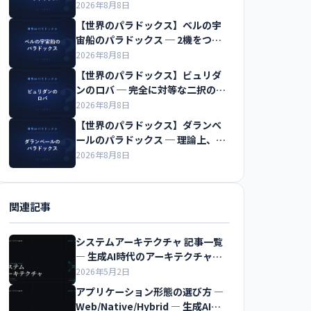
だけを剃る床屋
2026年8月8日
【世界のパラドックス】ベルの宇
宙船のパラドックス ─ 2機をつな
ぐ糸は切れるのか
2026年8月8日
【世界のパラドックス】ビュリダ
ンのロバ ─ 完全に対等な二択の前
で飢え死にする
2026年8月8日
【世界のパラドックス】ダランベ
ールのパラドックス ─ 理論上、水
の抵抗はゼロになる
2026年8月8日
関連記事
システムアーキテクチャ 記事一覧
― 生成AI時代のアーキテクチャ超
入門
2026年5月2日
アプリケーション形態の選び方 ―
Web/Native/Hybrid ― 生成AI時