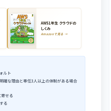
・
AWS1年生 クラウドの
か
しくみ
Amazonで見る →
ォルト
明確な理由と専任3人以上の体制がある場合
に寄せる
する