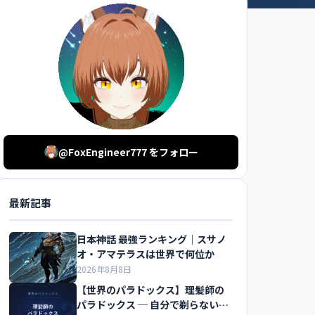
@FoxEngineer777 をフォロー
最新記事
日本神話 最強ランキング｜スサノ
オ・アマテラスは世界で何位か
2026年8月8日
【世界のパラドックス】理髪師の
パラドックス ─ 自分で剃らない人