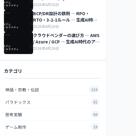
代のアーキテクチャ超入門
2026年4月26日
BCP/DR設計の鉄則 ― RPO・
RTO・3-2-1ルール ― 生成AI時代
のアーキテクチャ超入門
2026年4月26日
クラウドベンダーの選び方 ― AWS
/ Azure / GCP ― 生成AI時代のアー
キテクチャ超入門
2026年4月26日
カテゴリ
神話・宗教・伝説
224
パラドックス
81
思考実験
60
ゲーム制作
29