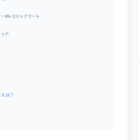
ク一択+コストアラート
リッド
答えは？