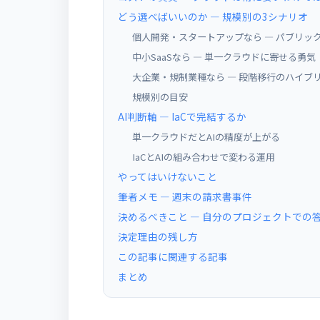
どう選べばいいのか ― 規模別の3シナリオ
個人開発・スタートアップなら ― パブリッ
中小SaaSなら ― 単一クラウドに寄せる勇気
大企業・規制業種なら ― 段階移行のハイブ
規模別の目安
AI判断軸 ― IaCで完結するか
単一クラウドだとAIの精度が上がる
IaCとAIの組み合わせで変わる運用
やってはいけないこと
筆者メモ ― 週末の請求書事件
決めるべきこと — 自分のプロジェクトでの
決定理由の残し方
この記事に関連する記事
まとめ