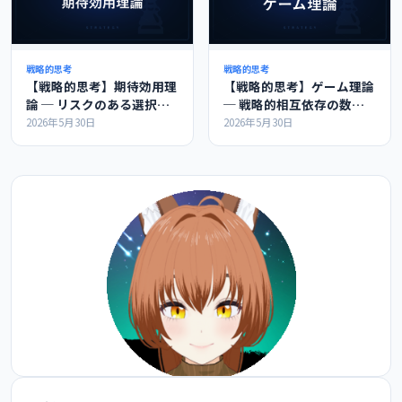
戦略的思考
戦略的思考
【戦略的思考】期待効用理
【戦略的思考】ゲーム理論
論 ─ リスクのある選択肢
─ 戦略的相互依存の数学
を比較する基礎理論
的分析
2026年5月30日
2026年5月30日