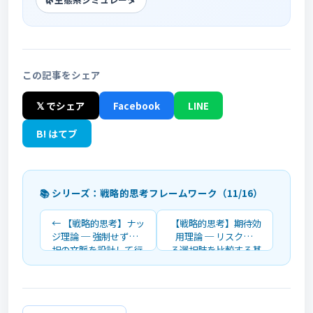
この記事をシェア
𝕏 でシェア
Facebook
LINE
B! はてブ
📚 シリーズ：戦略的思考フレームワーク（11/16）
← 【戦略的思考】ナッ
【戦略的思考】期待効
ジ理論 ─ 強制せず選
用理論 ─ リスクのあ
択の文脈を設計して行
る選択肢を比較する基
動を変える
礎理論 →