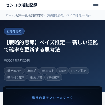
センコの活動記録
ホーム
記事一覧
戦略的思考
【戦略的思考】ベイズ推定 ─ 新し
い証拠で確率を更新する思考法
戦略的思考
【戦略的思考】ベイズ推定 ─ 新しい証拠
で確率を更新する思考法
2026年5月30日
#戦略的思考
#確率論
#意思決定
#統計
#ベイズ推定
#条件付き確率
#機械学習
#事後確率