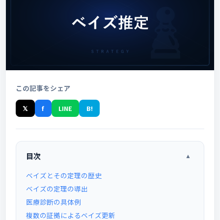
この記事をシェア
𝕏
f
LINE
B!
目次
▲
ベイズとその定理の歴史
ベイズの定理の導出
医療診断の具体例
複数の証拠によるベイズ更新