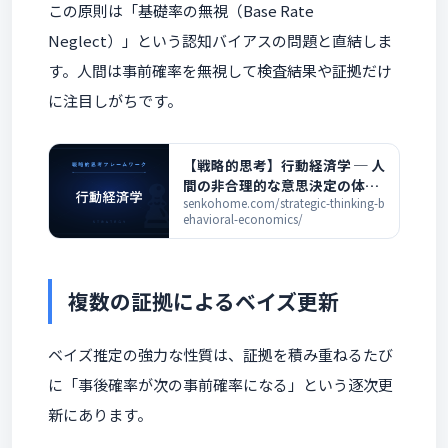
この原則は「基礎率の無視（Base Rate
Neglect）」という認知バイアスの問題と直結しま
す。人間は事前確率を無視して検査結果や証拠だけ
に注目しがちです。
【戦略的思考】行動経済学 ─ 人
間の非合理的な意思決定の体系
的な理解
senkohome.com/strategic-thinking-b
ehavioral-economics/
複数の証拠によるベイズ更新
ベイズ推定の強力な性質は、証拠を積み重ねるたび
に「事後確率が次の事前確率になる」という逐次更
新にあります。