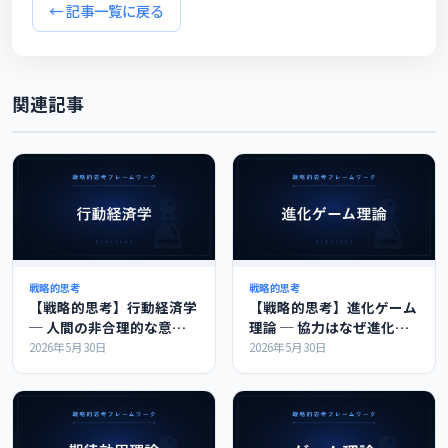
← 記事一覧に戻る
関連記事
戦略的思考
戦略的思考
【戦略的思考】行動経済学
【戦略的思考】進化ゲーム
─ 人間の非合理的な意思
理論 ─ 協力はなぜ進化
決定の体系的な理解
し、しっぺ返し戦略はなぜ
2026年5月30日
2026年5月30日
強いのか