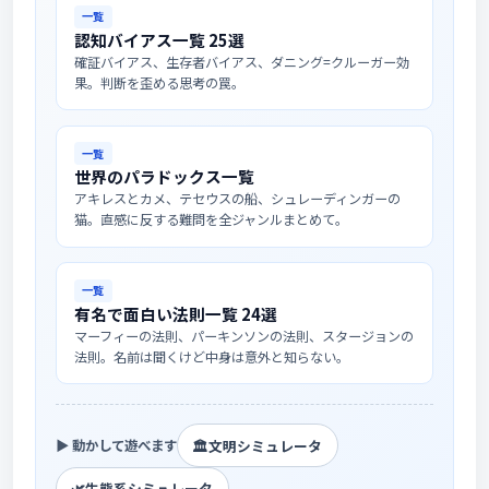
一覧
認知バイアス一覧 25選
確証バイアス、生存者バイアス、ダニング=クルーガー効
果。判断を歪める思考の罠。
一覧
世界のパラドックス一覧
アキレスとカメ、テセウスの船、シュレーディンガーの
猫。直感に反する難問を全ジャンルまとめて。
一覧
有名で面白い法則一覧 24選
マーフィーの法則、パーキンソンの法則、スタージョンの
法則。名前は聞くけど中身は意外と知らない。
🏛️
文明シミュレータ
▶ 動かして遊べます
🌿
生態系シミュレータ