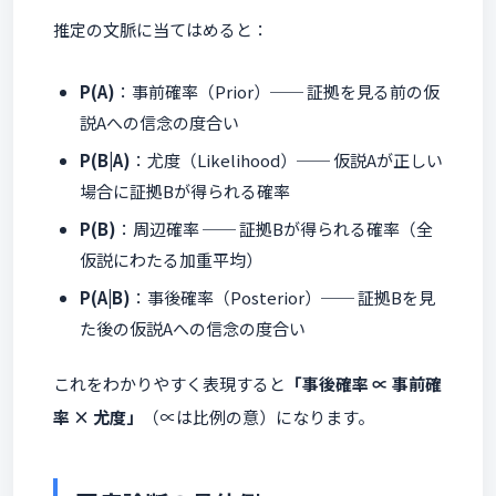
推定の文脈に当てはめると：
P(A)
：事前確率（Prior）── 証拠を見る前の仮
説Aへの信念の度合い
P(B|A)
：尤度（Likelihood）── 仮説Aが正しい
場合に証拠Bが得られる確率
P(B)
：周辺確率 ── 証拠Bが得られる確率（全
仮説にわたる加重平均）
P(A|B)
：事後確率（Posterior）── 証拠Bを見
た後の仮説Aへの信念の度合い
これをわかりやすく表現すると
「事後確率 ∝ 事前確
率 × 尤度」
（∝は比例の意）になります。