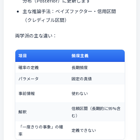
分布（Posterior）に更新します
主な推論手法：ベイズファクター・信用区間
（クレディブル区間）
両学派の主な違い：
項目
頻度主義
ベ
確率の定義
長期頻度
信
パラメータ
固定の真値
確
事
事前情報
使わない
む
信頼区間（長期的に95%含
解釈
信
む）
「一度きりの事象」の確
定義できない
定
率