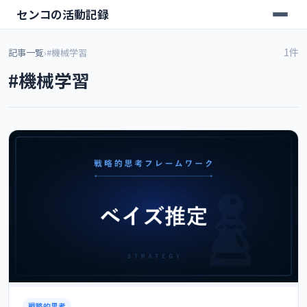
センコの活動記録
1件
記事一覧
›
#機械学習
#機械学習
戦略的思考