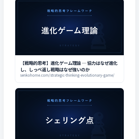
【戦略的思考】進化ゲーム理論 ─ 協力はなぜ進化
し、しっぺ返し戦略はなぜ強いのか
senkohome.com/strategic-thinking-evolutionary-game/