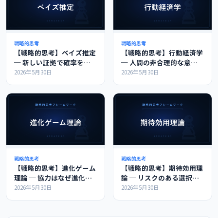
戦略的思考
戦略的思考
【戦略的思考】ベイズ推定
【戦略的思考】行動経済学
─ 新しい証拠で確率を更
─ 人間の非合理的な意思
新する思考法
決定の体系的な理解
2026年5月30日
2026年5月30日
戦略的思考
戦略的思考
【戦略的思考】進化ゲーム
【戦略的思考】期待効用理
理論 ─ 協力はなぜ進化
論 ─ リスクのある選択肢
し、しっぺ返し戦略はなぜ
を比較する基礎理論
2026年5月30日
2026年5月30日
強いのか