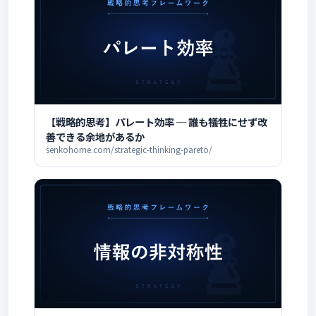
【戦略的思考】パレート効率 ─ 誰も犠牲にせず改
善できる余地があるか
senkohome.com/strategic-thinking-pareto/