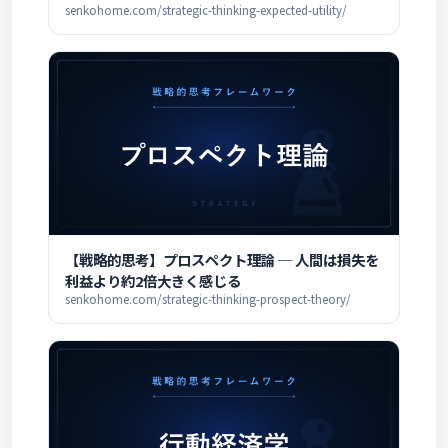
senkohome.com/strategic-thinking-expected-utility/
【戦略的思考】プロスペクト理論 ─ 人間は損失を
利益より約2倍大きく感じる
senkohome.com/strategic-thinking-prospect-theory/