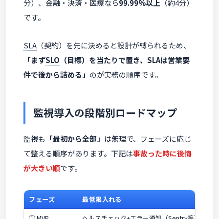
分）、金融・決済・医療なら
99.99%以上
（約4分）
です。
SLA
（契約）を先に決めると設計が縛られるため、
「まず
SLO
（目標）を当たりで置き、SLAは営業要
件で後から詰める」
のが実務の順序です。
監視導入の段階別ロードマップ
監視も
「最初から全部」
は無理で、フェーズに応じ
て整える順序があります。下記は
事故った時に後悔
が大きい順
です。
フェーズ
最低限入れる
① MVP
ヘルスチェック+エラー通知（Sentry等）