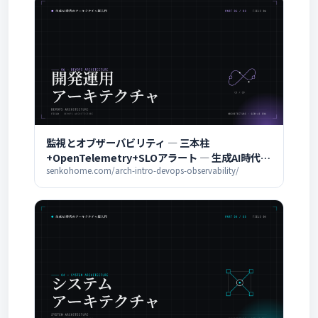
監視とオブザーバビリティ ― 三本柱
+OpenTelemetry+SLOアラート ― 生成AI時代の
アーキテクチャ超入門
senkohome.com/arch-intro-devops-observability/