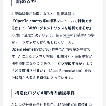
読めるか
AI駆動開発が前提になると、監視基盤は
「
OpenTelemetry
等の標準プロトコルで計装でき
るか」
と
「AIがログやメトリクスを解析できるか」
の2軸で選定が決まります。独自
SDK
の計装はAIの学
習データが少なく移行もしにくい一方、
OpenTelemetry
は
CNCF
標準でAI情報量が豊富で
す。AIによるアノマリ検知・相関分析・復旧提案が
標準機能になりつつあり、
「どう検知するか」
より
「どう復旧させるか」
（Auto Remediation）を設
計段階から考える時代に入っています。
構造化ログがAI解析の前提条件
AIにログ分析を任せる場合、
JSON
形式の
構造化ロ