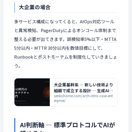
大企業の場合
多サービス構成になってくると、AIOps対応ツール
と異常検知、PagerDutyによるオンコール体制まで
整える必要が出てきます。誤検知率5%以下・
MTTA
5分以内・
MTTR
30分以内を数値目標にして、
Runbook
と
ポストモーテム
を制度化していきましょ
う。
大企業基幹系 ― 新しい技術より
組織で成立する設計 ― 生成AI時
代のアーキテクチャ超入門
senkohome.com/arch-intro-case-ent
erprise/
AI判断軸 ― 標準プロトコルでAIが