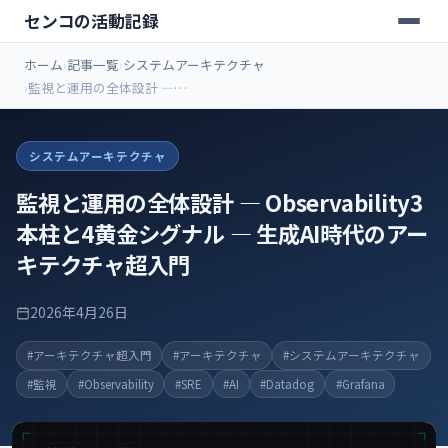
センコの活動記録
ホーム
記事一覧
システムアーキテクチャ
監視と運用の全体設計 ―
Observability3本柱と4黄金シグナ
ル ― 生成AI時代のアーキテクチャ
超入門
システムアーキテクチャ
監視と運用の全体設計 ― Observability3
本柱と4黄金シグナル ― 生成AI時代のアー
キテクチャ超入門
2026年4月26日
#アーキテクチャ超入門
#アーキテクチャ
#システムアーキテクチャ
#監視
#Observability
#SRE
#AI
#Datadog
#Grafana