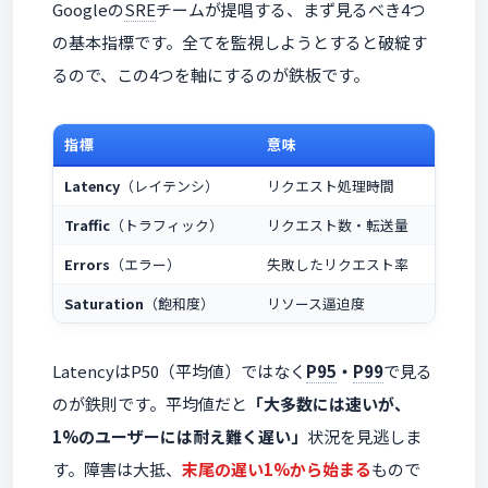
Googleの
SRE
チームが提唱する、まず見るべき4つ
の基本指標です。全てを監視しようとすると破綻す
るので、この4つを軸にするのが鉄板です。
指標
意味
代表
Latency
（レイテンシ）
リクエスト処理時間
API
Traffic
（トラフィック）
リクエスト数・転送量
RP
Errors
（エラー）
失敗したリクエスト率
5x
Saturation
（飽和度）
リソース逼迫度
CPU
LatencyはP50（平均値）ではなく
P95
・
P99
で見る
のが鉄則です。平均値だと
「大多数には速いが、
1%のユーザーには耐え難く遅い」
状況を見逃しま
す。障害は大抵、
末尾の遅い1%から始まる
もので