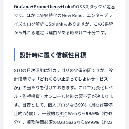
Grafana
+
Prometheus
+Loki
の
OSS
スタックが定番
です。ほかに
APM
特化のNew Relic、エンタープラ
イズのログ解析にSplunkもありますが、この3系統
から外れる選定は理由がある時だけで十分です。
設計時に置く信頼性目標
SLO
の月次運用は別カテゴリの守備範囲ですが、設
計段階では
「どれくらい止まってもよいサービス
か」
の当たりを付けておきます。これで冗長化レベ
ル・監視投資・オンコール体制の要不要が決まりま
す。目安として、個人ブログなら99%（月間許容停
止約7時間）、一般的な
B2C
Webなら
99.9%
（約43
分）、業務時間必須の
B2B
SaaS
なら99.95%（約22