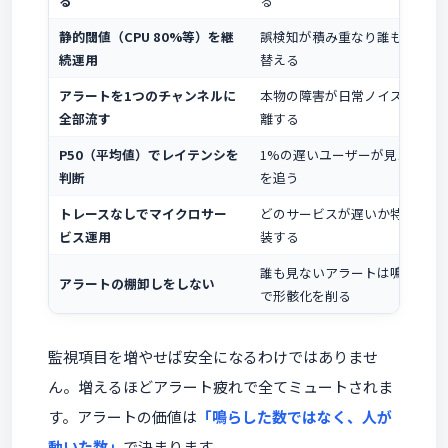
る
る
静的閾値（CPU 80%等）を継
誤検知が積み重なり誰も見なくな
続運用
替える
アラートを1つのチャンネルに
本物の障害が日常ノイズに埋もれ
全部流す
離する
P50（平均値）でレイテンシを
1%の遅いユーザーが見えない → P
判断
を追う
トレースなしでマイクロサー
どのサービスが遅いか特定不能でMT
ビス運用
装する
誰も見ないアラートは鳴らない障
アラートの棚卸しをしない
で形骸化を削る
監視項目を増やせば安全になるわけではありませ
ん。増えるほどアラート疲れで全てミュートされま
す。アラートの価値は
「鳴らした数ではなく、人が
動いた数」
で決まります。