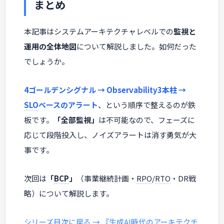
まとめ
本記事はシステムアーキテクチャレベルでの
監視と
運用の全体地図
について解説しました。如何だった
でしょうか。
4ゴールデンシグナル → Observability3本柱 →
SLO
ベースのアラート
、という順序で整えるのが鉄
板です。
「全部監視」
は不可能なので、フェーズに
応じて段階投入し、ノイズアラートは消す勇気が大
事です。
次回は
「
BCP
」
（事業継続計画・
RPO
/
RTO
・DR戦
略）について解説します。
シリーズ目次に戻る → 『生成AI時代のアーキテクチ