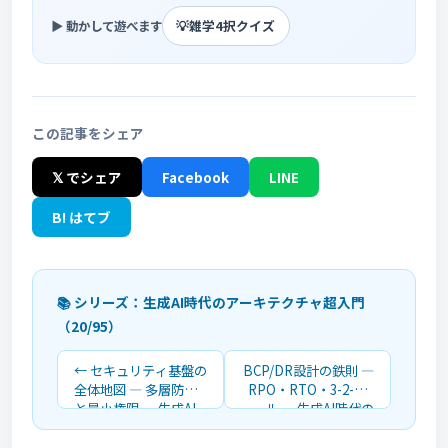
💡
雑学4択クイズ
▶ 動かして遊べます
この記事をシェア
𝕏 でシェア
Facebook
LINE
B! はてブ
📚 シリーズ：生成AI時代のアーキテクチャ超入門
（20/95）
← セキュリティ基盤の
BCP/DR設計の鉄則 ―
全体地図 ― 多層防御
RPO・RTO・3-2-1ル
と最小権限 ― 生成AI
ール ― 生成AI時代の
時代のアーキテクチャ
アーキテクチャ超入門
超入門
→