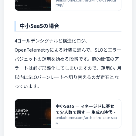
代のアーキテクチャ超入門
senkohome.com/arch-intro-case-sta
rtup/
中小SaaSの場合
4ゴールデンシグナルと
構造化ログ
、
OpenTelemetry
による計装に進んで、
SLO
と
エラー
バジェット
の運用を始める段階です。静的閾値のア
ラートは必ず形骸化してしまいますので、運用6ヶ月
以内にSLOバーンレートへ切り替えるのが定石とな
っています。
中小SaaS ― マネージドに寄せ
て少人数で回す ― 生成AI時代の
アーキテクチャ超入門
senkohome.com/arch-intro-case-saa
s/