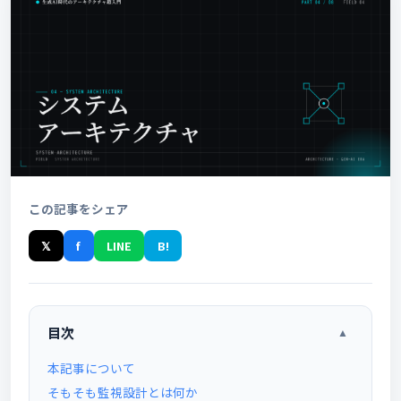
この記事をシェア
𝕏
f
LINE
B!
目次
▲
本記事について
そもそも監視設計とは何か