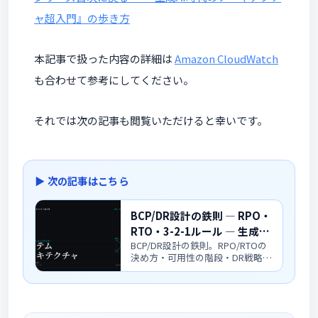
ャ超入門』の歩き方
本記事で扱った内容の詳細は
Amazon CloudWatch
も合わせて参考にしてください。
それでは次の記事も閲覧いただけると幸いです。
▶ 次の記事はこちら
BCP/DR設計の鉄則 ― RPO・
RTO・3-2-1ルール ― 生成AI
BCP/DR設計の鉄則。RPO/RTOの
時代のアーキテクチャ超入門
決め方・可用性の階段・DR戦略4
パターン・3-2-1バックアップ・ラ
ンサムウェア対策・復旧訓練ま
で、実務で使える形にまとめま
す。