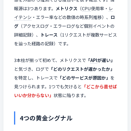
報源は3つあります。
メトリクス
（
CPU
使用率・
レ
イテンシ
・エラー率などの数値の時系列推移）、
ロ
グ
（アクセスログ・エラーログなど個別イベントの
詳細記録）、
トレース
（1リクエストが複数サービス
を辿った経路の記録）です。
3本柱が揃って初めて、メトリクスで
「
API
が遅い」
と気づき、ログで
「どのリクエストが遅かったか」
を特定し、トレースで
「どのサービスが原因か」
を
見つけられます。1つでも欠けると
「どこから直せば
いいか分からない」
状態に陥ります。
4つの黄金シグナル