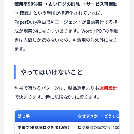
使用率90%超 → 古いログの削除 → サービス再起動
→ 確認」
という手順が構造化されていれば、
PagerDuty経由でAIエージェントが自動実行する構
成が現実的になりつつあります。Word / PDFの手順
書は人間しか読めないため、AI活用の対象外になり
ます。
やってはいけないこと
監視で事故るパターンは、製品選定よりも
運用設計
で決まります。特に危険な6つに絞ります。
禁じ手
なぜダメか → どうするか
本番でDEBUGログを出し続け
ログ基盤の請求が月100万円超の事