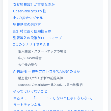
なぜ監視設計が重要なのか
Observabilityの3本柱
4つの黄金シグナル
監視基盤の選び方
設計時に置く信頼性目標
監視導入の段階別ロードマップ
3つのシナリオで考える
個人開発・スタートアップの場合
中小SaaSの場合
大企業の場合
AI判断軸 ― 標準プロトコルでAIが読めるか
構造化ログがAI解析の前提条件
RunbookのMarkdown化とAIによる自動復旧
やってはいけないこと
筆者メモ ― 「ミュートにしないと仕事にならない」ア
ラートチャンネル