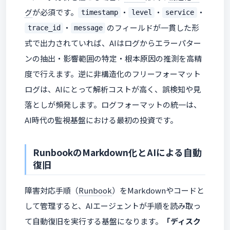
グ
が必須です。
・
・
・
timestamp
level
service
・
のフィールドが一貫した形
trace_id
message
式で出力されていれば、AIはログからエラーパター
ンの抽出・影響範囲の特定・根本原因の推測を高精
度で行えます。逆に非構造化のフリーフォーマット
ログは、AIにとって解析コストが高く、誤検知や見
落としが頻発します。ログフォーマットの統一は、
AI時代の監視基盤における最初の投資です。
RunbookのMarkdown化とAIによる自動
復旧
障害対応手順（
Runbook
）をMarkdownやコードと
して管理すると、AIエージェントが手順を読み取っ
て自動復旧を実行する基盤になります。
「ディスク