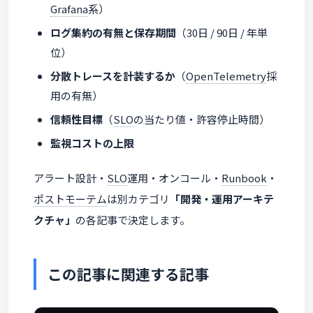
Grafana
系）
ログ集約の有無と保存期間
（30日 / 90日 / 年単
位）
分散トレースを計装するか
（
OpenTelemetry
採
用の有無）
信頼性目標
（
SLO
の当たり値・許容停止時間）
監視コストの上限
アラート設計・
SLO
運用・オンコール・
Runbook
・
ポストモーテム
は別カテゴリ
「開発・運用アーキテ
クチャ」
の各記事で決定します。
この記事に関連する記事