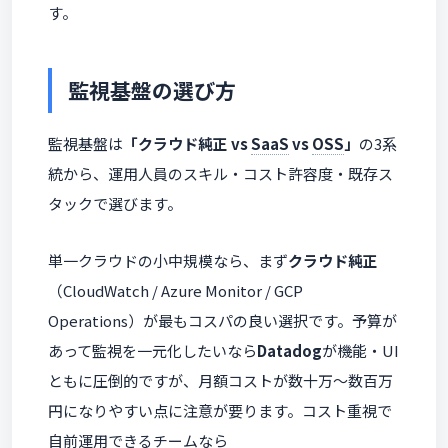
す。
監視基盤の選び方
監視基盤は
「クラウド純正 vs
SaaS
vs
OSS
」
の3系
統から、運用人員のスキル・コスト許容度・既存ス
タックで選びます。
単一クラウドの小中規模なら、まず
クラウド純正
（CloudWatch / Azure Monitor / GCP
Operations）が最もコスパの良い選択です。予算が
あって監視を一元化したいなら
Datadog
が機能・UI
ともに圧倒的ですが、月額コストが数十万〜数百万
円になりやすい点に注意が要ります。コスト重視で
自前運用できるチームなら