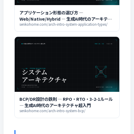
アプリケーション形態の選び方 ―
Web/Native/Hybrid ― 生成AI時代のアーキテク
チャ超入門
senkohome.com/arch-intro-system-application-types/
BCP/DR設計の鉄則 ― RPO・RTO・3-2-1ルール
― 生成AI時代のアーキテクチャ超入門
senkohome.com/arch-intro-system-bcp/