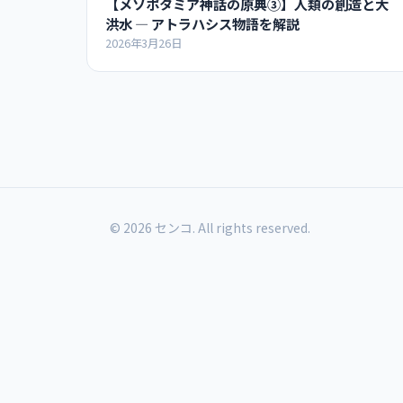
【メソポタミア神話の原典③】人類の創造と大
洪水 ― アトラハシス物語を解説
2026年3月26日
© 2026 センコ. All rights reserved.