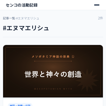
センコの活動記録
2件
記事一覧
›
#エヌマエリシュ
#エヌマエリシュ
神話・宗教・伝説