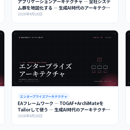
アプリケーションアーキテクチャ ― 全社システ
ム群を地図化する ― 生成AI時代のアーキテクチ
ャ超入門
2026年4月26日
エンタープライズアーキテクチャ
EAフレームワーク ― TOGAF+ArchiMateを
Tailorして使う ― 生成AI時代のアーキテクチャ
超入門
2026年4月26日