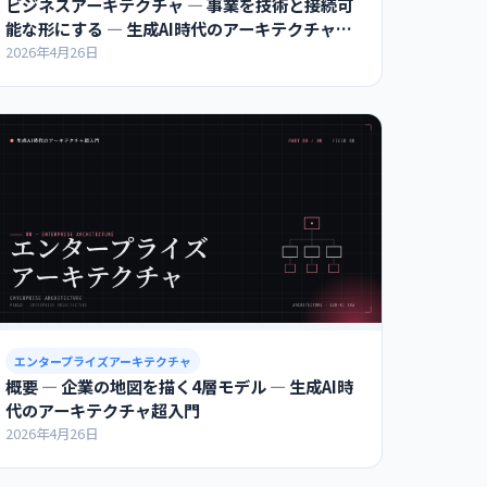
ビジネスアーキテクチャ ― 事業を技術と接続可
能な形にする ― 生成AI時代のアーキテクチャ超
入門
2026年4月26日
エンタープライズアーキテクチャ
概要 ― 企業の地図を描く4層モデル ― 生成AI時
代のアーキテクチャ超入門
2026年4月26日