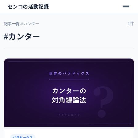
センコの活動記録
1件
記事一覧
›
#カンター
#カンター
パラドックス