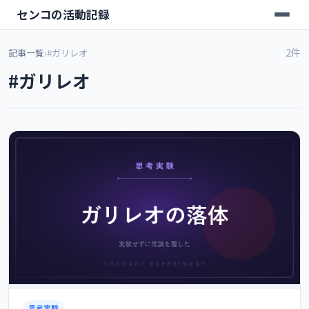
センコの活動記録
2件
記事一覧
›
#ガリレオ
#ガリレオ
思考実験