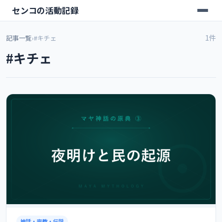
センコの活動記録
1件
記事一覧
›
#キチェ
#キチェ
神話・宗教・伝説