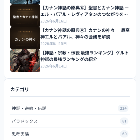
【カナン神話の原典⑤】聖書とカナン神話 ―
エル・バアル・レヴィアタンのつながりを解
説
2026年6月16日
【カナン神話の原典④】カナンの神々 ― 最高
神エルとバアル、神々の会議を解説
2026年6月15日
【神話・宗教・伝説 最強ランキング】ケルト
神話の最強ランキングの紹介
2026年6月14日
カテゴリ
神話・宗教・伝説
224
パラドックス
81
思考実験
60