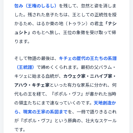
包み（王権のしるし）
を残して、忽然と姿を消しま
した。残された息子たちは、王としての正統性を授
かるため、はるか東の地（トゥラン）の君主
「ナシ
ュシト」
のもとへ旅し、王位の象徴を受け取って帰
ります。
そして物語の最後は、
キチェの歴代の王たちの系譜
（王統譜）
で締めくくられます。最初の父バラム・
キツェに始まる血統が、
カウェク家・ニハイブ家・
アハウ・キチェ家
といった有力な家系に分かれ、何
代もの王を経て、『ポポル・ヴフ』が書かれた当時
の領主たちにまで連なっていくのです。
天地創造か
ら、現実の王家の系図まで
を、一冊で語りきる――これ
が『ポポル・ヴフ』という原典の、壮大なスケール
です。