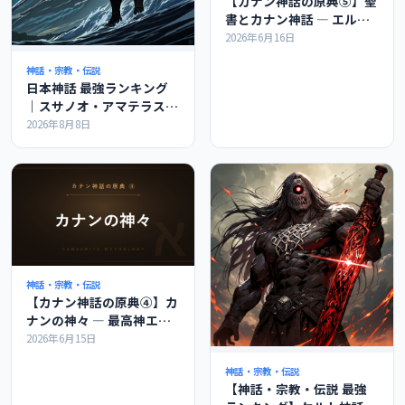
【カナン神話の原典⑤】聖
書とカナン神話 ― エル・
バアル・レヴィアタンのつ
2026年6月16日
ながりを解説
神話・宗教・伝説
日本神話 最強ランキング
｜スサノオ・アマテラスは
世界で何位か
2026年8月8日
神話・宗教・伝説
【カナン神話の原典④】カ
ナンの神々 ― 最高神エル
とバアル、神々の会議を解
2026年6月15日
説
神話・宗教・伝説
【神話・宗教・伝説 最強