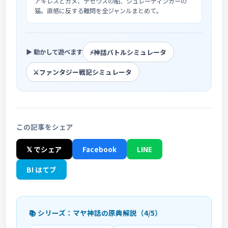
アキレスとカメ、テセウスの船、シュレーディンガーの
猫。直感に反する難問を全ジャンルまとめて。
⚡
神話バトルシミュレータ
▶ 動かして遊べます
⚔️
ファンタジー戦記シミュレータ
この記事をシェア
𝕏 でシェア
Facebook
LINE
B! はてブ
📚 シリーズ：マヤ神話の原典解説（4/5）