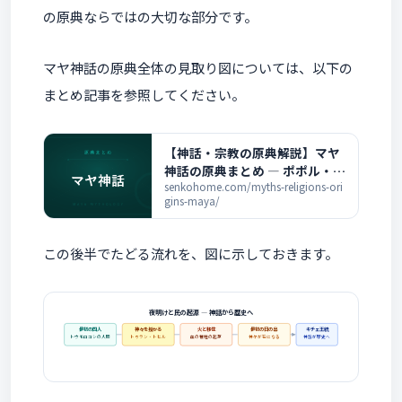
の原典ならではの大切な部分です。
マヤ神話の原典全体の見取り図については、以下の
まとめ記事を参照してください。
【神話・宗教の原典解説】マヤ
神話の原典まとめ ― ポポル・ヴ
フと全記事の一覧
senkohome.com/myths-religions-ori
gins-maya/
この後半でたどる流れを、図に示しておきます。
夜明けと民の起源 ― 神話から歴史へ
最初の四人
神々を授かる
火と移住
最初の日の出
キチェ王統
トウモロコシの人間
トゥラン・トヒル
血の犠牲の起源
神々が石になる
神話が歴史へ