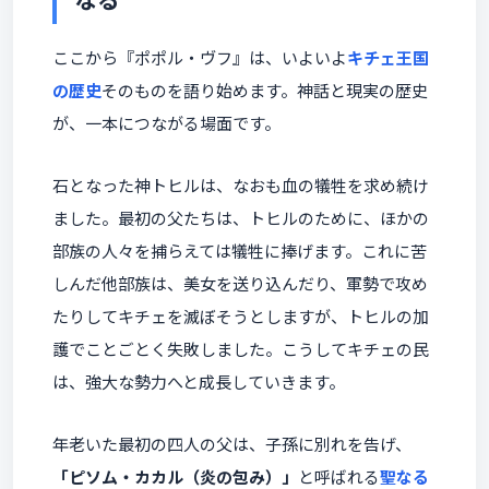
ここから『ポポル・ヴフ』は、いよいよ
キチェ王国
の歴史
そのものを語り始めます。神話と現実の歴史
が、一本につながる場面です。
石となった神トヒルは、なおも血の犠牲を求め続け
ました。最初の父たちは、トヒルのために、ほかの
部族の人々を捕らえては犠牲に捧げます。これに苦
しんだ他部族は、美女を送り込んだり、軍勢で攻め
たりしてキチェを滅ぼそうとしますが、トヒルの加
護でことごとく失敗しました。こうしてキチェの民
は、強大な勢力へと成長していきます。
年老いた最初の四人の父は、子孫に別れを告げ、
「ピソム・カカル（炎の包み）」
と呼ばれる
聖なる