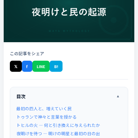
この記事をシェア
𝕏
f
LINE
B!
目次
▲
最初の四人と、増えていく民
トゥランで神々と言葉を授かる
トヒルの火 ― 何と引き換えに与えられたか
夜明けを待つ ― 明けの明星と最初の日の出