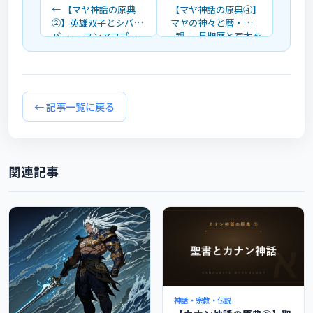
← 【マヤ神話の原典
【マヤ神話の原典④】
②】英雄双子とシバル
マヤの神々と暦・世界
バー ― フンアフプー
観 ― 長期暦と写本を
とイシュバランケーを
解説 →
解説
← 記事一覧に戻る
関連記事
神話・宗教・伝説