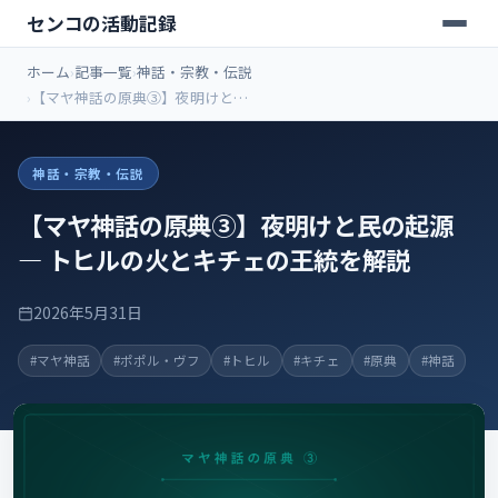
センコの活動記録
ホーム
記事一覧
神話・宗教・伝説
【マヤ神話の原典③】夜明けと民
の起源 ― トヒルの火とキチェの王
統を解説
神話・宗教・伝説
【マヤ神話の原典③】夜明けと民の起源
― トヒルの火とキチェの王統を解説
2026年5月31日
#マヤ神話
#ポポル・ヴフ
#トヒル
#キチェ
#原典
#神話