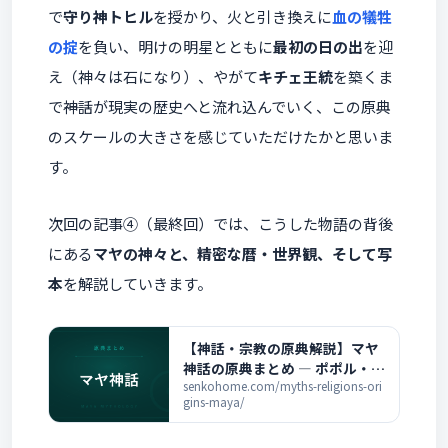
で
守り神トヒル
を授かり、火と引き換えに
血の犠牲
の掟
を負い、明けの明星とともに
最初の日の出
を迎
え（神々は石になり）、やがて
キチェ王統
を築くま
で――神話が現実の歴史へと流れ込んでいく、この原典
のスケールの大きさを感じていただけたかと思いま
す。
次回の記事④（最終回）では、こうした物語の背後
にある
マヤの神々と、精密な暦・世界観、そして写
本
を解説していきます。
【神話・宗教の原典解説】マヤ
神話の原典まとめ ― ポポル・ヴ
フと全記事の一覧
senkohome.com/myths-religions-ori
gins-maya/