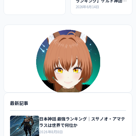
ランキング】ケルト神話の
最強ランキングの紹介
2026年6月14日
最新記事
@FoxEngineer777 をフォロー
日本神話 最強ランキング｜スサノオ・アマテ
ラスは世界で何位か
2026年8月8日