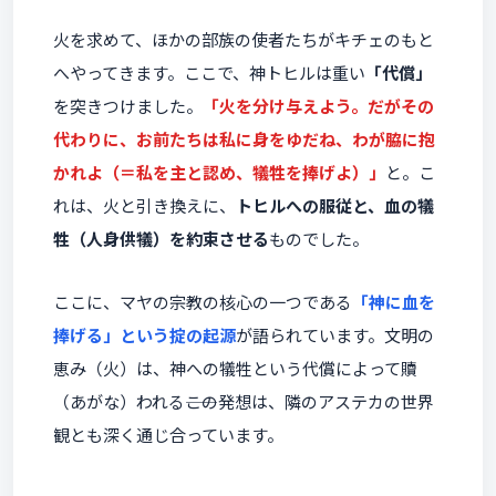
火を求めて、ほかの部族の使者たちがキチェのもと
へやってきます。ここで、神トヒルは重い
「代償」
を突きつけました。
「火を分け与えよう。だがその
代わりに、お前たちは私に身をゆだね、わが脇に抱
かれよ（＝私を主と認め、犠牲を捧げよ）」
と。こ
れは、火と引き換えに、
トヒルへの服従と、血の犠
牲（人身供犠）を約束させる
ものでした。
ここに、マヤの宗教の核心の一つである
「神に血を
捧げる」という掟の起源
が語られています。文明の
恵み（火）は、神への犠牲という代償によって贖
（あがな）われる――この発想は、隣のアステカの世界
観とも深く通じ合っています。