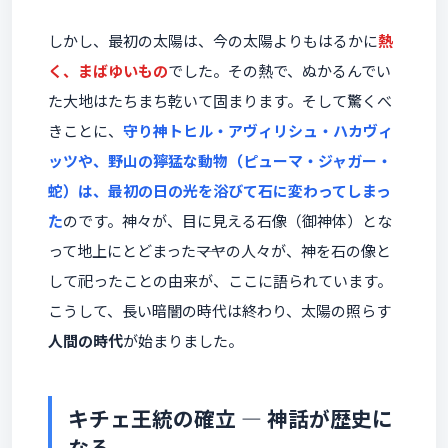
しかし、最初の太陽は、今の太陽よりもはるかに
熱
く、まばゆいもの
でした。その熱で、ぬかるんでい
た大地はたちまち乾いて固まります。そして驚くべ
きことに、
守り神トヒル・アヴィリシュ・ハカヴィ
ッツや、野山の獰猛な動物（ピューマ・ジャガー・
蛇）は、最初の日の光を浴びて石に変わってしまっ
た
のです。神々が、目に見える石像（御神体）とな
って地上にとどまった――マヤの人々が、神を石の像と
して祀ったことの由来が、ここに語られています。
こうして、長い暗闇の時代は終わり、太陽の照らす
人間の時代
が始まりました。
キチェ王統の確立 ― 神話が歴史に
なる