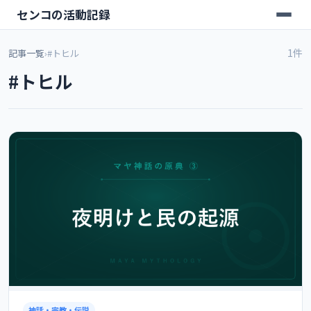
センコの活動記録
1件
記事一覧
›
#トヒル
#トヒル
神話・宗教・伝説