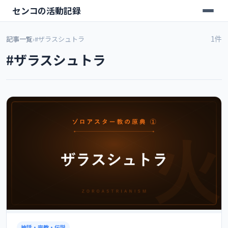
センコの活動記録
1件
記事一覧
›
#ザラスシュトラ
#ザラスシュトラ
神話・宗教・伝説