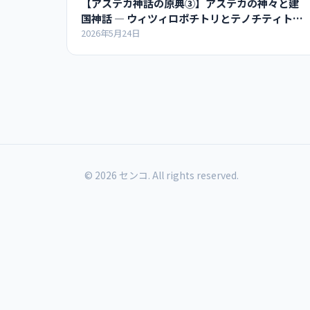
【アステカ神話の原典③】アステカの神々と建
国神話 ― ウィツィロポチトリとテノチティトラ
ン
2026年5月24日
© 2026 センコ. All rights reserved.