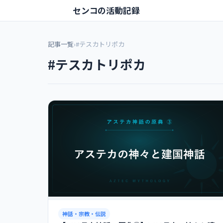
センコの活動記録
記事一覧
›
#テスカトリポカ
#テスカトリポカ
神話・宗教・伝説