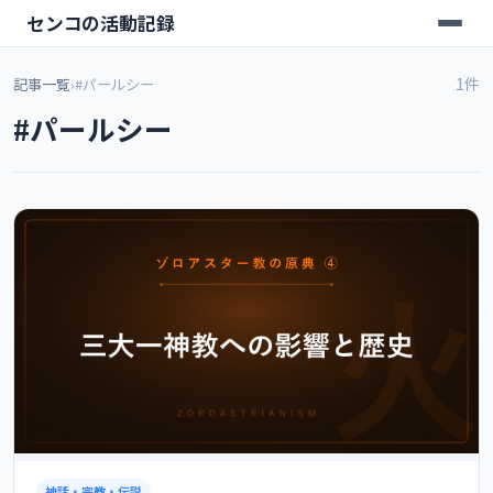
センコの活動記録
1件
記事一覧
›
#パールシー
#パールシー
神話・宗教・伝説