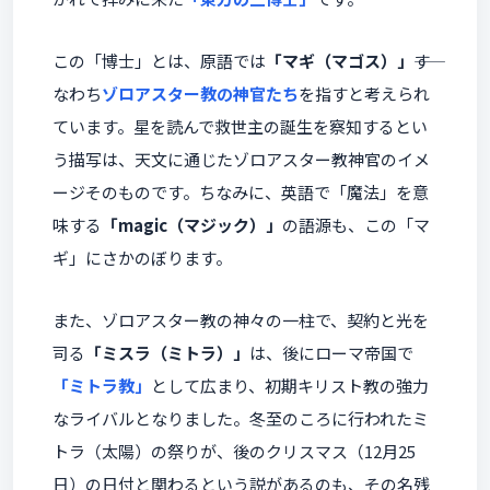
この「博士」とは、原語では
「マギ（マゴス）」
――す
なわち
ゾロアスター教の神官たち
を指すと考えられ
ています。星を読んで救世主の誕生を察知するとい
う描写は、天文に通じたゾロアスター教神官のイメ
ージそのものです。ちなみに、英語で「魔法」を意
味する
「magic（マジック）」
の語源も、この「マ
ギ」にさかのぼります。
また、ゾロアスター教の神々の一柱で、契約と光を
司る
「ミスラ（ミトラ）」
は、後にローマ帝国で
「ミトラ教」
として広まり、初期キリスト教の強力
なライバルとなりました。冬至のころに行われたミ
トラ（太陽）の祭りが、後のクリスマス（12月25
日）の日付と関わるという説があるのも、その名残