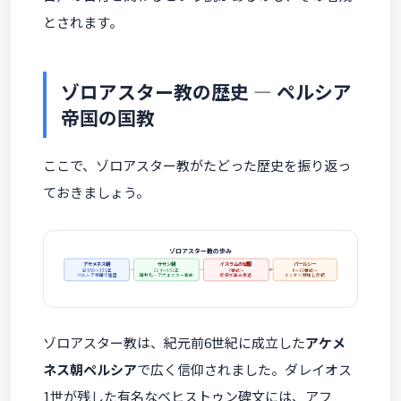
とされます。
ゾロアスター教の歴史 ― ペルシア
帝国の国教
ここで、ゾロアスター教がたどった歴史を振り返っ
ておきましょう。
ゾロアスター教の歩み
アケメネス朝
ササン朝
イスラムの征服
パールシー
前550〜330年
224〜651年
7世紀〜
8〜10世紀〜
ペルシア帝国で隆盛
国教化・アヴェスター集成
改宗が進み衰退
インドへ移住し存続
ゾロアスター教は、紀元前6世紀に成立した
アケメ
ネス朝ペルシア
で広く信仰されました。ダレイオス
1世が残した有名なベヒストゥン碑文には、アフ