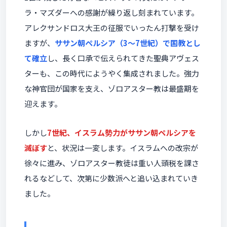
ラ・マズダーへの感謝が繰り返し刻まれています。
アレクサンドロス大王の征服でいったん打撃を受け
ますが、
ササン朝ペルシア（3〜7世紀）で国教とし
て確立
し、長く口承で伝えられてきた聖典アヴェス
ターも、この時代にようやく集成されました。強力
な神官団が国家を支え、ゾロアスター教は最盛期を
迎えます。
しかし
7世紀、イスラム勢力がササン朝ペルシアを
滅ぼす
と、状況は一変します。イスラムへの改宗が
徐々に進み、ゾロアスター教徒は重い人頭税を課さ
れるなどして、次第に少数派へと追い込まれていき
ました。