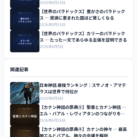
くなる
2026年8月10日
【世界のパラドックス】豊かさのパラドック
ス ─ 資源に恵まれた国ほど貧しくなる
2026年8月10日
【世界のパラドックス】カリーのパラドック
ス ─ たった一文であらゆる主張を証明できる
2026年8月9日
関連記事
日本神話 最強ランキング｜スサノオ・アマテ
ラスは世界で何位か
2026年8月8日
【カナン神話の原典⑤】聖書とカナン神話 ―
エル・バアル・レヴィアタンのつながりを解
説
2026年6月16日
【カナン神話の原典④】カナンの神々 ― 最高
神エルとバアル、神々の会議を解説