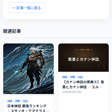
← 記事一覧に戻る
関連記事
神話・宗教・伝説
【カナン神話の原典⑤】聖
書とカナン神話 ― エル・
バアル・レヴィアタンのつ
2026年6月16日
ながりを解説
神話・宗教・伝説
日本神話 最強ランキング
｜スサノオ・アマテラスは