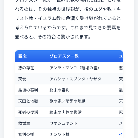
れるのは、その独特の世界観が、後のユダヤ教・キ
リスト教・イスラム教に色濃く受け継がれていると
考えられているからです。これまで見てきた要素を
並べると、その符合に驚かされます。
観念
ゾロアスター教
ユダヤ・
悪の存在
アンラ・マンユ（破壊の霊）
悪魔・サ
天使
アムシャ・スプンタ・ヤザタ
天使・大
最後の審判
終末の審判
最後の審
天国と地獄
歌の家／暗黒の地獄
天国と地
死者の復活
終末の肉体の復活
死者の復
救世主
サオシュヤント
メシア・
審判の橋
チンワト橋
イスラム