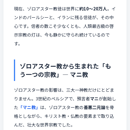
現在、ゾロアスター教徒は世界に
約10〜20万人
。イ
ンドのパールシーと、イランに残る信徒が、その中
心です。信者の数こそ少なくとも、人類最古級の啓
示宗教の灯は、今も静かに守られ続けているので
す。
ゾロアスター教から生まれた「も
う一つの宗教」― マニ教
ゾロアスター教の影響は、三大一神教だけにとどま
りません。3世紀のペルシアで、預言者
マニ
が創始し
た
「マニ教」
は、ゾロアスター教の
善悪二元論
を骨
格としながら、キリスト教・仏教の要素まで取り込
んだ、壮大な世界宗教でした。