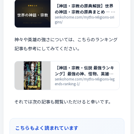
【神話・宗教の原典解説】世界
の神話・宗教の原典まとめ ― 各
神話の解説一覧
senkohome.com/myths-religions-ori
gins/
神々や英雄の強さについては、こちらのランキング
記事も参考にしてみてください。
【神話・宗教・伝説 最強ランキ
ング】最強の神、怪物、英雄が
この一冊を読めば全部分かる！
senkohome.com/myths-religions-leg
ends-ranking-1/
それでは次の記事も閲覧いただけると幸いです。
こちらもよく読まれています