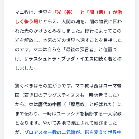
マニ教は、世界を
「光（善）」と「闇（悪）」が激
しく争う場
ととらえ、人間の魂を、闇の物質に囚わ
れた光のかけらとみなしました。修行によってこの
光を解放し、本来の光の世界へ還すことを目指した
のです。マニは自らを「最後の預言者」と位置づ
け、
ザラスシュトラ・ブッダ・イエスに続く者
と称
しました。
驚くべきはその広がりです。マニ教は西は
ローマ帝
国
（若き日のアウグスティヌスも一時信者でした）
から、東は
唐代の中国
（「摩尼教」と呼ばれた）に
まで伝わり、一時はユーラシアを横断する一大宗教
となります。やがて各地で弾圧されて滅びました
が、
ゾロアスター教の二元論が、形を変えて世界中