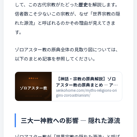
して、この古代宗教がたどった
歴史
を解説します。
信者数こそ少ないこの宗教が、なぜ「世界宗教の隠
れた源流」と呼ばれるのか――その理由が見えてきま
す。
ゾロアスター教の原典全体の見取り図については、
以下のまとめ記事を参照してください。
【神話・宗教の原典解説】ゾロ
アスター教の原典まとめ ― アヴ
ェスターと善悪二元論の全記事
senkohome.com/myths-religions-ori
gins-zoroastrianism/
一覧
三大一神教への影響 ― 隠れた源流
ゾロアスター教が「世界宗教の隠れた源流」と呼ば