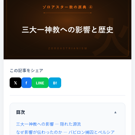
この記事をシェア
𝕏
f
LINE
B!
目次
▲
三大一神教への影響 ― 隠れた源流
なぜ影響が伝わったのか ― バビロン捕囚とペルシア