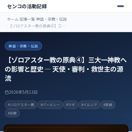
センコの活動記録
ホーム
記事一覧
神話・宗教・伝説
【ゾロアスター教の原典④】三大
一神教への影響と歴史 ― 天使・審
判・救世主の源流
神話・宗教・伝説
【ゾロアスター教の原典④】三大一神教へ
の影響と歴史 ― 天使・審判・救世主の源
流
2026年5月13日
#ゾロアスター教
#パールシー
#マギ
#ペルシア
#原典
#宗教