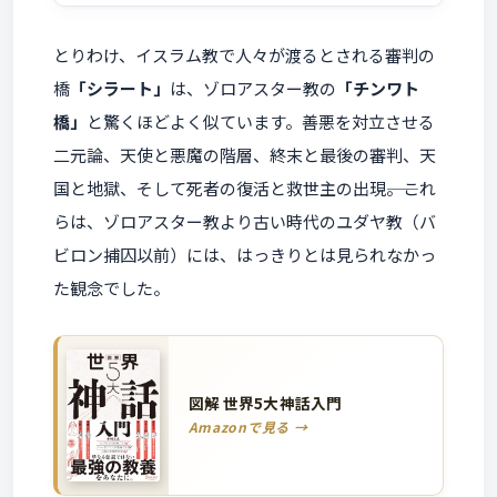
とりわけ、イスラム教で人々が渡るとされる審判の
橋
「シラート」
は、ゾロアスター教の
「チンワト
橋」
と驚くほどよく似ています。善悪を対立させる
二元論、天使と悪魔の階層、終末と最後の審判、天
国と地獄、そして死者の復活と救世主の出現――。これ
らは、ゾロアスター教より古い時代のユダヤ教（バ
ビロン捕囚以前）には、はっきりとは見られなかっ
た観念でした。
図解 世界5大神話入門
Amazonで見る →