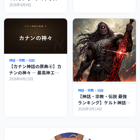
世界で何位か
2026年8月8日
神話・宗教・伝説
【カナン神話の原典④】カ
ナンの神々 ― 最高神エル
とバアル、神々の会議を解
2026年6月15日
説
神話・宗教・伝説
【神話・宗教・伝説 最強
ランキング】ケルト神話の
最強ランキングの紹介
2026年6月14日