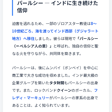
パールシー ― インドに生き続けた
信仰
迫害を逃れるため、一部のゾロアスター教徒は
8〜
10世紀ごろ、海を渡ってインド西部（グジャラート
地方）へ移住
しました。彼らは現地で
「パールシー
（＝ペルシア人の意）」
と呼ばれ、独自の信仰と聖
なる火を守りながら、共同体を築きます。
パールシーは、後にムンバイ（ボンベイ）を中心に
商工業で大きな成功を収めました。インド最大級の
企業グループを築いた
タタ財閥
もパールシーの出身
です。また、ロックバンド
クイーン
のボーカル、
フ
レディ・マーキュリー
がパールシーの家系の出身で
あることは、よく知られています。