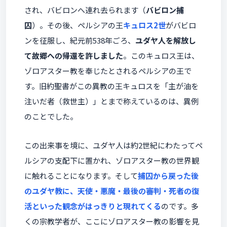
され、バビロンへ連れ去られます（
バビロン捕
囚
）。その後、ペルシアの王
キュロス2世
がバビロ
ンを征服し、紀元前538年ごろ、
ユダヤ人を解放し
て故郷への帰還を許しました
。このキュロス王は、
ゾロアスター教を奉じたとされるペルシアの王で
す。旧約聖書がこの異教の王キュロスを「主が油を
注いだ者（救世主）」とまで称えているのは、異例
のことでした。
この出来事を境に、ユダヤ人は約2世紀にわたってペ
ルシアの支配下に置かれ、ゾロアスター教の世界観
に触れることになります。そして
捕囚から戻った後
のユダヤ教に、天使・悪魔・最後の審判・死者の復
活といった観念がはっきりと現れてくる
のです。多
くの宗教学者が、ここにゾロアスター教の影響を見