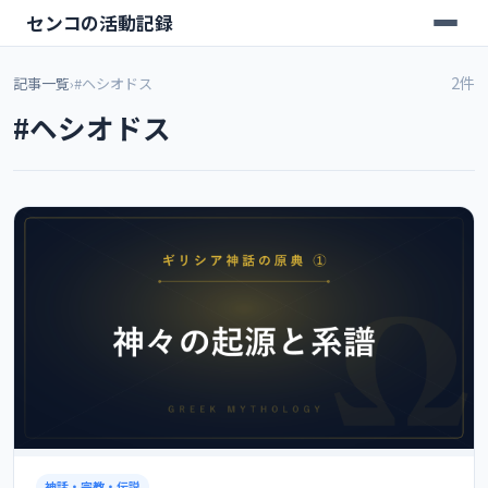
センコの活動記録
2件
記事一覧
›
#ヘシオドス
#ヘシオドス
神話・宗教・伝説