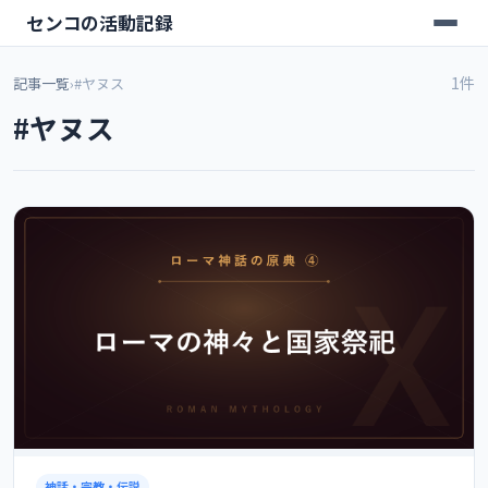
センコの活動記録
1件
記事一覧
›
#ヤヌス
#ヤヌス
神話・宗教・伝説