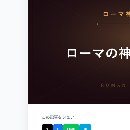
この記事をシェア
𝕏
f
LINE
B!