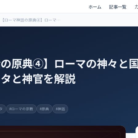
ホーム
記事一覧
【ローマ神話の原典④】ローマの
神々と国家祭祀 ― ヤヌス・ウェス
タと神官を解説
の原典④】ローマの神々と国家
スタと神官を解説
タ
#ローマの宗教
#原典
#神話