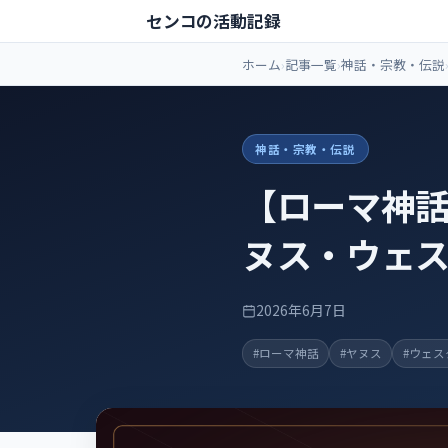
センコの活動記録
ホーム
記事一覧
神話・宗教・伝説
神話・宗教・伝説
【ローマ神話
ヌス・ウェ
2026年6月7日
#ローマ神話
#ヤヌス
#ウェス