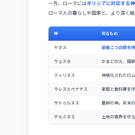
一方、ローマには
ギリシアに対応する神
ローマ人の暮らしや国家と、より深く結
神
司るもの
ヤヌス
前後二つの顔を
ウェスタ
かまどの火、国
クィリヌス
神格化されたロ
ラレスとペナテス
家庭と食料庫を
サトゥルヌス
農耕の神。年末
テルミヌス
土地の境界を守