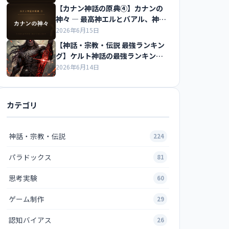
【カナン神話の原典④】カナンの
神々 ― 最高神エルとバアル、神々
の会議を解説
2026年6月15日
【神話・宗教・伝説 最強ランキン
グ】ケルト神話の最強ランキング
の紹介
2026年6月14日
カテゴリ
神話・宗教・伝説
224
パラドックス
81
思考実験
60
ゲーム制作
29
認知バイアス
26