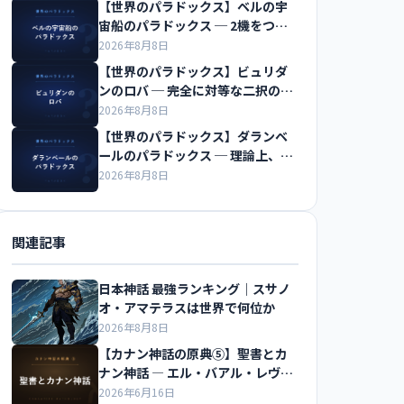
【世界のパラドックス】ベルの宇
宙船のパラドックス ─ 2機をつな
ぐ糸は切れるのか
2026年8月8日
【世界のパラドックス】ビュリダ
ンのロバ ─ 完全に対等な二択の前
で飢え死にする
2026年8月8日
【世界のパラドックス】ダランベ
ールのパラドックス ─ 理論上、水
の抵抗はゼロになる
2026年8月8日
関連記事
日本神話 最強ランキング｜スサノ
オ・アマテラスは世界で何位か
2026年8月8日
【カナン神話の原典⑤】聖書とカ
ナン神話 ― エル・バアル・レヴィ
アタンのつながりを解説
2026年6月16日