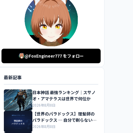
@FoxEngineer777 をフォロー
最新記事
日本神話 最強ランキング｜スサノ
オ・アマテラスは世界で何位か
2026年8月8日
【世界のパラドックス】理髪師の
パラドックス ─ 自分で剃らない人
だけを剃る床屋
2026年8月8日